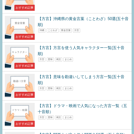
おすすめ記事
【方言】沖縄県の黄金言葉（ことわざ）50選(五十音
順)
沖縄
ことわざ
黄金言葉
方言
おすすめ記事
【方言】方言を使う人気キャラクター一覧(五十音
順)
方言
意味
例文
まとめ
おすすめ記事
【方言】意味を勘違いしてしまう方言一覧(五十音
順)
方言
意味
例文
まとめ
おすすめ記事
【方言】ドラマ・映画で人気になった方言一覧（五
十音順）
方言
意味
例文
まとめ
おすすめ記事