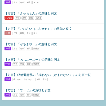
沖縄
方言
意味
例文
まとめ
【方言】「さっちょん」の意味と例文
北海道
方言
意味
例文
北海道
【方言】「ごむさい（ごむせえ）」の意味と例文
長野
方言
言葉
意味
例文
【方言】「がちまやー」の意味と例文
沖縄
方言
意味
例文
沖縄弁
【方言】「あちこーこー」の意味と例文
沖縄
方言
意味
例文
沖縄弁
【方言】47都道府県の「構わない（かまわない）」の方言一覧
沖縄
構わない
かまわない
方言
意味
【方言】「でーじ」の意味と例文
沖縄
方言
意味
例文
沖縄弁