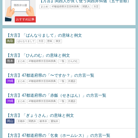
【方言】関西人が良く使う関西弁50選（五十音順）
まとめ
47都道府県方言百科辞典
関西人
方言
おすすめ記事
【方言】「ばんなりまして」の意味と例文
鳥取
ばんなりまして
方言
意味
例文
【方言】「ひんのむ」の意味と例文
熊本
まとめ
47都道府県方言百科辞典
一覧
ひんのむ
【方言】47都道府県の「〜ですか？」の方言一覧
沖縄
まとめ
47都道府県方言百科辞典
一覧
共通語
【方言】47都道府県の「赤飯（せきはん）」の方言一覧
沖縄
まとめ
47都道府県方言百科辞典
一覧
共通語
【方言】「ぎょうさん」の意味と例文
岡山
京都弁
関西弁
岐阜弁
愛知弁
【方言】47都道府県の「乞食（ホームレス）」の方言一覧