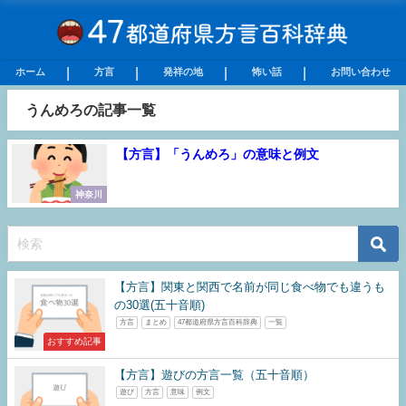
ホーム
方言
発祥の地
怖い話
お問い合わせ
うんめろの記事一覧
【方言】「うんめろ」の意味と例文
神奈川
【方言】関東と関西で名前が同じ食べ物でも違うも
の30選(五十音順)
方言
まとめ
47都道府県方言百科辞典
一覧
おすすめ記事
【方言】遊びの方言一覧（五十音順）
遊び
方言
意味
例文