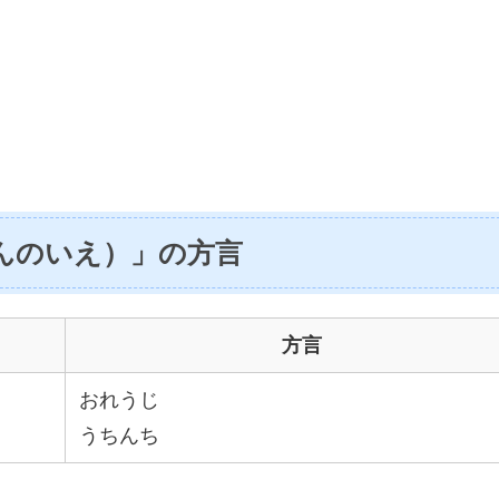
んのいえ）」の方言
方言
おれうじ
うちんち