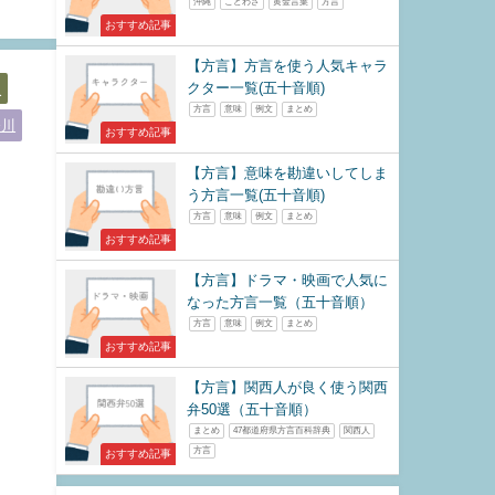
沖縄
ことわざ
黄金言葉
方言
おすすめ記事
【方言】方言を使う人気キャラ
クター一覧(五十音順)
取
方言
意味
例文
まとめ
奈川
おすすめ記事
【方言】意味を勘違いしてしま
う方言一覧(五十音順)
方言
意味
例文
まとめ
おすすめ記事
【方言】ドラマ・映画で人気に
なった方言一覧（五十音順）
方言
意味
例文
まとめ
おすすめ記事
【方言】関西人が良く使う関西
弁50選（五十音順）
まとめ
47都道府県方言百科辞典
関西人
方言
おすすめ記事