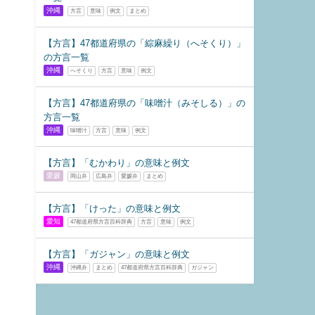
沖縄
方言
意味
例文
まとめ
【方言】47都道府県の「綜麻繰り（へそくり）」
の方言一覧
沖縄
へそくり
方言
意味
例文
【方言】47都道府県の「味噌汁（みそしる）」の
方言一覧
沖縄
味噌汁
方言
意味
例文
【方言】「むかわり」の意味と例文
愛媛
岡山弁
広島弁
愛媛弁
まとめ
【方言】「けった」の意味と例文
愛知
47都道府県方言百科辞典
方言
意味
例文
【方言】「ガジャン」の意味と例文
沖縄
沖縄弁
まとめ
47都道府県方言百科辞典
ガジャン