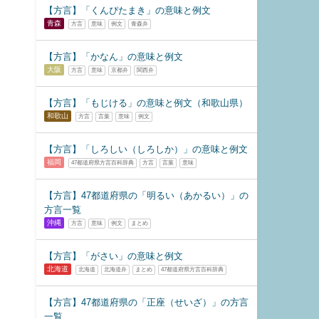
【方言】「くんぴたまき」の意味と例文
青森
方言
意味
例文
青森弁
【方言】「かなん」の意味と例文
大阪
方言
意味
京都弁
関西弁
【方言】「もじける」の意味と例文（和歌山県）
和歌山
方言
言葉
意味
例文
【方言】「しろしい（しろしか）」の意味と例文
福岡
47都道府県方言百科辞典
方言
言葉
意味
【方言】47都道府県の「明るい（あかるい）」の
方言一覧
沖縄
方言
意味
例文
まとめ
【方言】「がさい」の意味と例文
北海道
北海道
北海道弁
まとめ
47都道府県方言百科辞典
【方言】47都道府県の「正座（せいざ）」の方言
一覧