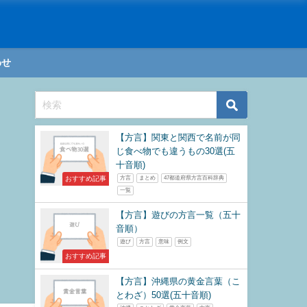
わせ
【方言】関東と関西で名前が同
じ食べ物でも違うもの30選(五
十音順)
おすすめ記事
方言
まとめ
47都道府県方言百科辞典
一覧
【方言】遊びの方言一覧（五十
音順）
遊び
方言
意味
例文
おすすめ記事
【方言】沖縄県の黄金言葉（こ
とわざ）50選(五十音順)