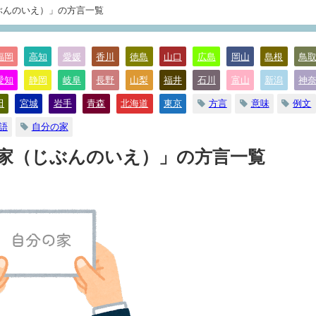
ぶんのいえ）」の方言一覧
福岡
高知
愛媛
香川
徳島
山口
広島
岡山
島根
鳥
愛知
静岡
岐阜
長野
山梨
福井
石川
富山
新潟
神
方言
意味
例文
田
宮城
岩手
青森
北海道
東京
語
自分の家
の家（じぶんのいえ）」の方言一覧