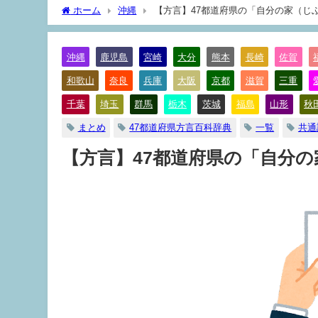
ホーム
沖縄
【方言】47都道府県の「自分の家（じ
沖縄
鹿児島
宮崎
大分
熊本
長崎
佐賀
和歌山
奈良
兵庫
大阪
京都
滋賀
三重
千葉
埼玉
群馬
栃木
茨城
福島
山形
秋
まとめ
47都道府県方言百科辞典
一覧
共通
【方言】47都道府県の「自分