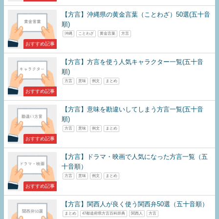
【方言】沖縄県の黄金言葉（ことわざ）50選(五十音
順)
沖縄
ことわざ
黄金言葉
方言
おすすめ記事
【方言】方言を使う人気キャラクター一覧(五十音
順)
方言
意味
例文
まとめ
おすすめ記事
【方言】意味を勘違いしてしまう方言一覧(五十音
順)
方言
意味
例文
まとめ
おすすめ記事
【方言】ドラマ・映画で人気になった方言一覧（五
十音順）
方言
意味
例文
まとめ
おすすめ記事
【方言】関西人が良く使う関西弁50選（五十音順）
まとめ
47都道府県方言百科辞典
関西人
方言