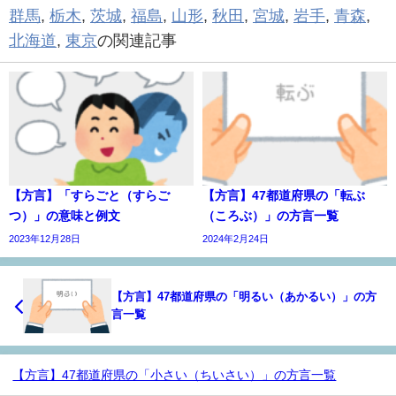
群馬
,
栃木
,
茨城
,
福島
,
山形
,
秋田
,
宮城
,
岩手
,
青森
,
北海道
,
東京
の関連記事
【方言】「すらごと（すらご
【方言】47都道府県の「転ぶ
つ）」の意味と例文
（ころぶ）」の方言一覧
2023年12月28日
2024年2月24日
【方言】47都道府県の「明るい（あかるい）」の方
言一覧
【方言】47都道府県の「小さい（ちいさい）」の方言一覧