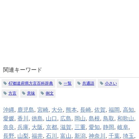
関連キーワード
47都道府県方言百科辞典
一覧
共通語
小さい
方言
意味
例文
沖縄
,
鹿児島
,
宮崎
,
大分
,
熊本
,
長崎
,
佐賀
,
福岡
,
高知
,
愛媛
,
香川
,
徳島
,
山口
,
広島
,
岡山
,
島根
,
鳥取
,
和歌山
,
奈良
,
兵庫
,
大阪
,
京都
,
滋賀
,
三重
,
愛知
,
静岡
,
岐阜
,
長野
,
山梨
,
福井
,
石川
,
富山
,
新潟
,
神奈川
,
千葉
,
埼玉
,