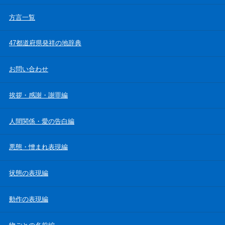
方言一覧
47都道府県発祥の地辞典
お問い合わせ
挨拶・感謝・謝罪編
人間関係・愛の告白編
悪態・憎まれ表現編
状態の表現編
動作の表現編