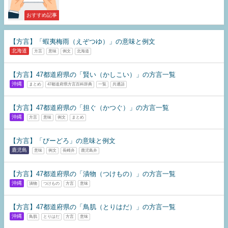
おすすめ記事
【方言】「蝦夷梅雨（えぞつゆ）」の意味と例文
北海道
方言
意味
例文
北海道
【方言】47都道府県の「賢い（かしこい）」の方言一覧
沖縄
まとめ
47都道府県方言百科辞典
一覧
共通語
【方言】47都道府県の「担ぐ（かつぐ）」の方言一覧
沖縄
方言
意味
例文
まとめ
【方言】「びーどろ」の意味と例文
鹿児島
意味
例文
長崎弁
鹿児島弁
【方言】47都道府県の「漬物（つけもの）」の方言一覧
沖縄
漬物
つけもの
方言
意味
【方言】47都道府県の「鳥肌（とりはだ）」の方言一覧
沖縄
鳥肌
とりはだ
方言
意味