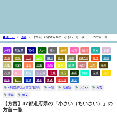
ホーム
沖縄
【方言】47都道府県の「小さい（ちいさい）」の方言一覧
沖縄
鹿児島
宮崎
大分
熊本
長崎
佐賀
福岡
高知
愛媛
香川
徳島
山口
広島
岡山
島根
鳥取
和歌山
奈良
兵庫
大阪
京都
滋賀
三重
愛知
静岡
岐阜
長野
山梨
福井
石川
富山
新潟
神奈川
千葉
埼玉
群馬
栃木
茨城
福島
山形
秋田
宮城
岩手
青森
北海道
東京
47都道府県方言百科辞典
一覧
共通語
小さい
方言
意味
例文
【方言】47都道府県の「小さい（ちいさい）」の
方言一覧