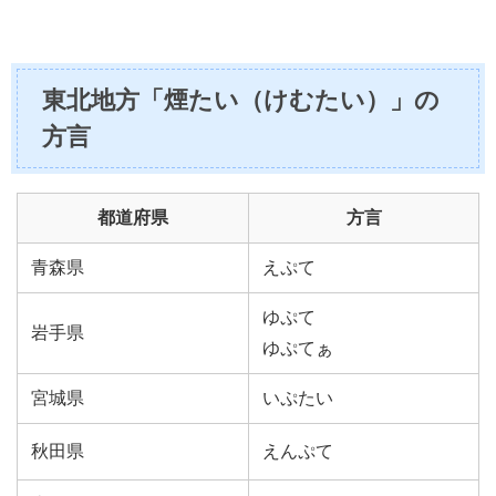
東北地方「煙たい（けむたい）」の
方言
都道府県
方言
青森県
えぷて
ゆぷて
岩手県
ゆぷてぁ
宮城県
いぷたい
秋田県
えんぷて