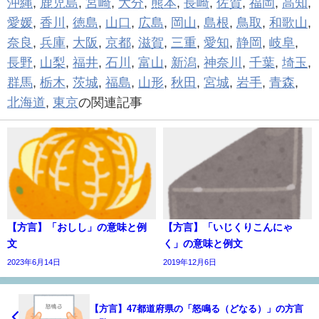
沖縄
,
鹿児島
,
宮崎
,
大分
,
熊本
,
長崎
,
佐賀
,
福岡
,
高知
,
愛媛
,
香川
,
徳島
,
山口
,
広島
,
岡山
,
島根
,
鳥取
,
和歌山
,
奈良
,
兵庫
,
大阪
,
京都
,
滋賀
,
三重
,
愛知
,
静岡
,
岐阜
,
長野
,
山梨
,
福井
,
石川
,
富山
,
新潟
,
神奈川
,
千葉
,
埼玉
,
群馬
,
栃木
,
茨城
,
福島
,
山形
,
秋田
,
宮城
,
岩手
,
青森
,
北海道
,
東京
の関連記事
【方言】「おしし」の意味と例
【方言】「いじくりこんにゃ
文
く」の意味と例文
2023年6月14日
2019年12月6日
【方言】47都道府県の「怒鳴る（どなる）」の方言