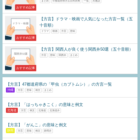
まとめ
47都道府県方言百科辞典
一覧
共通語
おすすめ記事
【方言】ドラマ・映画で人気になった方言一覧（五
十音順）
ドラマ
映画
方言
意味
おすすめ記事
【方言】関西人が良く使う関西弁50選（五十音順）
方言
意味
関西弁
まとめ
おすすめ記事
【方言】47都道府県の「甲虫（カブトムシ）」の方言一覧
沖縄
方言
意味
例文
まとめ
【方言】「はっちゃきこく」の意味と例文
北海道
方言
例文
北海道
北海道弁
【方言】「がんこ」の意味と例文
静岡
方言
意味
例文
静岡弁