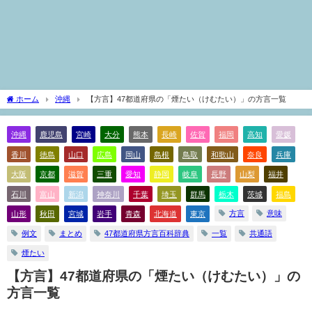
ホーム
沖縄
【方言】47都道府県の「煙たい（けむたい）」の方言一覧
沖縄
鹿児島
宮崎
大分
熊本
長崎
佐賀
福岡
高知
愛媛
香川
徳島
山口
広島
岡山
島根
鳥取
和歌山
奈良
兵庫
大阪
京都
滋賀
三重
愛知
静岡
岐阜
長野
山梨
福井
石川
富山
新潟
神奈川
千葉
埼玉
群馬
栃木
茨城
福島
方言
意味
山形
秋田
宮城
岩手
青森
北海道
東京
例文
まとめ
47都道府県方言百科辞典
一覧
共通語
煙たい
【方言】47都道府県の「煙たい（けむたい）」の
方言一覧