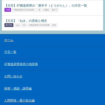
【方言】47都道府県の「唐辛子（とうがらし）」の方言一覧
沖縄
47都道府県方言百科辞典
一覧
共通語
唐辛子
【方言】「ねき」の意味と例文
鹿児島
ねき
方言
47都道府県方言百科辞典
意味
ホーム
方言一覧
47都道府県発祥の地辞典
お問い合わせ
挨拶・感謝・謝罪編
人間関係・愛の告白編