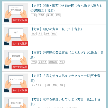
【方言】関東と関西で名前が同じ食べ物でも違うも
の30選(五十音順)
一覧
共通語
食べ物
方言
おすすめ記事
【方言】遊びの方言一覧（五十音順）
遊び
方言
意味
例文
おすすめ記事
【方言】沖縄県の黄金言葉（ことわざ）50選(五十音
順)
沖縄
ことわざ
黄金言葉
方言
おすすめ記事
【方言】方言を使う人気キャラクター一覧(五十音
順)
キャラクター
方言
意味
例文
おすすめ記事
【方言】意味を勘違いしてしまう方言一覧(五十音
順)