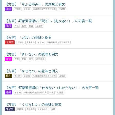
【方言】「ちぶるやみー」の意味と例文
沖縄
沖縄弁
まとめ
47都道府県方言百科辞典
沖縄県
【方言】47都道府県の「明るい（あかるい）」の方言一覧
沖縄
方言
意味
例文
まとめ
【方言】「ガス」の意味と例文
北海道
北海道
北海道弁
まとめ
47都道府県方言百科辞典
【方言】「きいない」の意味と例文
愛知
方言
意味
例文
名古屋弁
【方言】「かぜねつ」の意味と例文
福井
石川弁
まとめ
47都道府県方言百科辞典
口内炎
【方言】47都道府県の「仕方ない（しかたない）」の方言一覧
沖縄
まとめ
47都道府県方言百科辞典
一覧
共通語
【方言】「くせらしか」の意味と例文
鹿児島
宮崎県
鹿児島県
くせらしか
方言