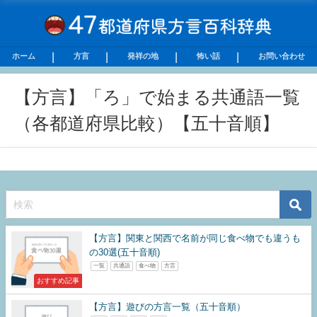
ホーム
方言
発祥の地
怖い話
お問い合わせ
【方言】「ろ」で始まる共通語一覧
（各都道府県比較）【五十音順】
【方言】関東と関西で名前が同じ食べ物でも違うも
の30選(五十音順)
一覧
共通語
食べ物
方言
おすすめ記事
【方言】遊びの方言一覧（五十音順）