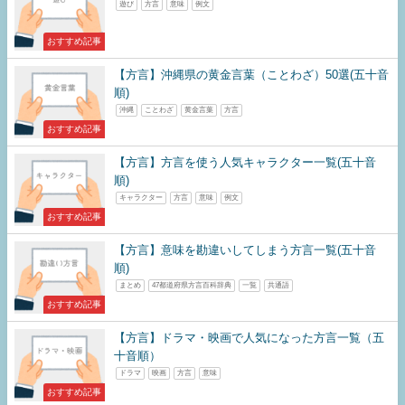
遊び
方言
意味
例文
おすすめ記事
【方言】沖縄県の黄金言葉（ことわざ）50選(五十音
順)
沖縄
ことわざ
黄金言葉
方言
おすすめ記事
【方言】方言を使う人気キャラクター一覧(五十音
順)
キャラクター
方言
意味
例文
おすすめ記事
【方言】意味を勘違いしてしまう方言一覧(五十音
順)
まとめ
47都道府県方言百科辞典
一覧
共通語
おすすめ記事
【方言】ドラマ・映画で人気になった方言一覧（五
十音順）
ドラマ
映画
方言
意味
おすすめ記事