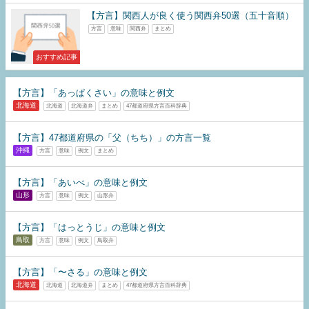
【方言】関西人が良く使う関西弁50選（五十音順）
方言
意味
関西弁
まとめ
おすすめ記事
【方言】「あっぱくさい」の意味と例文
北海道
北海道
北海道弁
まとめ
47都道府県方言百科辞典
【方言】47都道府県の「父（ちち）」の方言一覧
沖縄
方言
意味
例文
まとめ
【方言】「あいべ」の意味と例文
山形
方言
意味
例文
山形弁
【方言】「はっとうじ」の意味と例文
鳥取
方言
意味
例文
鳥取弁
【方言】「〜さる」の意味と例文
北海道
北海道
北海道弁
まとめ
47都道府県方言百科辞典