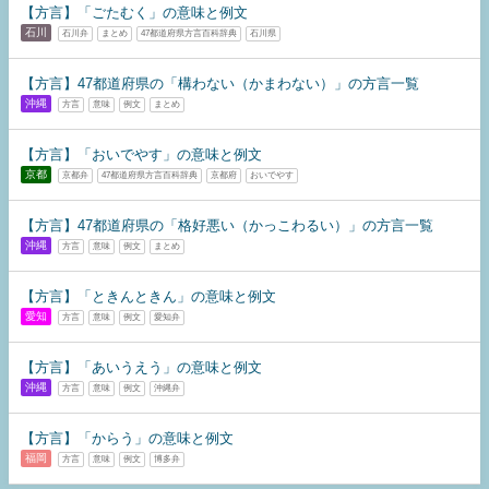
【方言】「ごたむく」の意味と例文
石川
石川弁
まとめ
47都道府県方言百科辞典
石川県
【方言】47都道府県の「構わない（かまわない）」の方言一覧
沖縄
方言
意味
例文
まとめ
【方言】「おいでやす」の意味と例文
京都
京都弁
47都道府県方言百科辞典
京都府
おいでやす
【方言】47都道府県の「格好悪い（かっこわるい）」の方言一覧
沖縄
方言
意味
例文
まとめ
【方言】「ときんときん」の意味と例文
愛知
方言
意味
例文
愛知弁
【方言】「あいうえう」の意味と例文
沖縄
方言
意味
例文
沖縄弁
【方言】「からう」の意味と例文
福岡
方言
意味
例文
博多弁