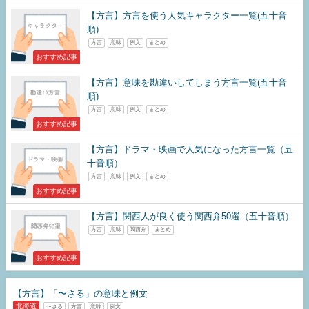
【方言】方言を使う人気キャラクター一覧(五十音
順)
方言
意味
例文
まとめ
おすすめ記事
【方言】意味を勘違いしてしまう方言一覧(五十音
順)
方言
意味
例文
まとめ
おすすめ記事
【方言】ドラマ・映画で人気になった方言一覧（五
十音順）
方言
意味
例文
まとめ
おすすめ記事
【方言】関西人が良く使う関西弁50選（五十音順）
方言
意味
関西弁
まとめ
おすすめ記事
【方言】「〜さる」の意味と例文
北海道
〜さる
方言
意味
例文