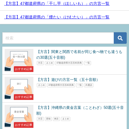
【方言】47都道府県の「干し芋（ほしいも）」の方言一覧
【方言】47都道府県の「煙たい（けむたい）」の方言一覧
【方言】関東と関西で名前が同じ食べ物でも違うも
の30選(五十音順)
方言
まとめ
47都道府県方言百科辞典
一覧
おすすめ記事
【方言】遊びの方言一覧（五十音順）
まとめ
47都道府県方言百科辞典
一覧
共通語
おすすめ記事
【方言】沖縄県の黄金言葉（ことわざ）50選(五十音
順)
方言
意味
例文
まとめ
おすすめ記事