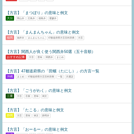
【方言】「まつぼり」の意味と例文
大分
岡山弁
広島弁
徳島弁
愛媛弁
【方言】「まんまんちゃん」の意味と例文
福岡
福井弁
まんまんちゃん
47都道府県方言百科辞典
方言
【方言】関西人が良く使う関西弁50選（五十音順）
おすすめ記事
方言
意味
関西弁
まとめ
【方言】47都道府県の「田螺（たにし）」の方言一覧
沖縄
まとめ
47都道府県方言百科辞典
一覧
共通語
【方言】「ごうがわく」の意味と例文
三重
方言
言葉
意味
例文
【方言】「たこる」の意味と例文
静岡
方言
意味
例文
静岡弁
【方言】「おーるー」の意味と例文