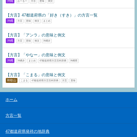
沖縄
おーるー
方言
意味
例文
【方言】47都道府県の「好き（すき）」の方言一覧
沖縄
方言
意味
例文
まとめ
【方言】「アンラ」の意味と例文
沖縄
方言
意味
例文
沖縄弁
【方言】「やなー」の意味と例文
沖縄
沖縄弁
まとめ
47都道府県方言百科辞典
沖縄県
【方言】「こまる」の意味と例文
和歌山
こまる
47都道府県方言百科辞典
方言
意味
ホーム
方言一覧
47都道府県発祥の地辞典