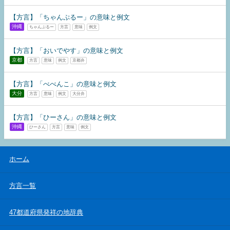
【方言】「ちゃんぷるー」の意味と例文
沖縄
ちゃんぷるー
方言
意味
例文
【方言】「おいでやす」の意味と例文
京都
方言
意味
例文
京都弁
【方言】「べべんこ」の意味と例文
大分
方言
意味
例文
大分弁
【方言】「ひーさん」の意味と例文
沖縄
ひーさん
方言
意味
例文
ホーム
方言一覧
47都道府県発祥の地辞典