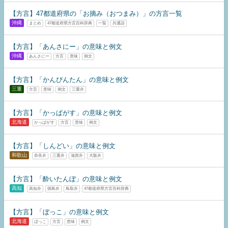
【方言】47都道府県の「お摘み（おつまみ）」の方言一覧
沖縄
まとめ
47都道府県方言百科辞典
一覧
共通語
【方言】「あんさにー」の意味と例文
沖縄
あんさにー
方言
意味
例文
【方言】「かんぴんたん」の意味と例文
三重
方言
意味
例文
三重弁
【方言】「かっぱがす」の意味と例文
北海道
かっぱがす
方言
意味
例文
【方言】「しんどい」の意味と例文
和歌山
奈良弁
三重弁
滋賀弁
大阪弁
【方言】「酔いたんぼ」の意味と例文
高知
高知弁
徳島弁
鳥取弁
47都道府県方言百科辞典
【方言】「ぼっこ」の意味と例文
北海道
ぼっこ
方言
意味
例文