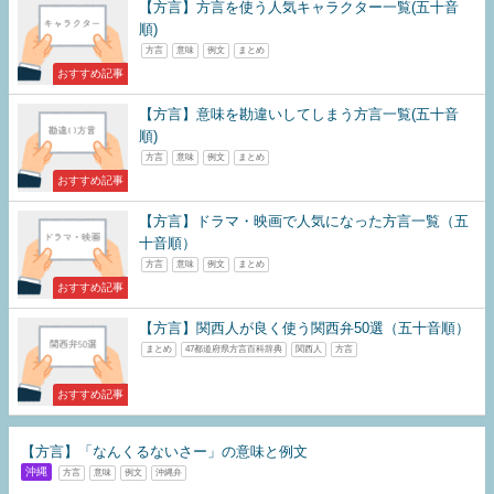
【方言】方言を使う人気キャラクター一覧(五十音
順)
方言
意味
例文
まとめ
おすすめ記事
【方言】意味を勘違いしてしまう方言一覧(五十音
順)
方言
意味
例文
まとめ
おすすめ記事
【方言】ドラマ・映画で人気になった方言一覧（五
十音順）
方言
意味
例文
まとめ
おすすめ記事
【方言】関西人が良く使う関西弁50選（五十音順）
まとめ
47都道府県方言百科辞典
関西人
方言
おすすめ記事
【方言】「なんくるないさー」の意味と例文
沖縄
方言
意味
例文
沖縄弁