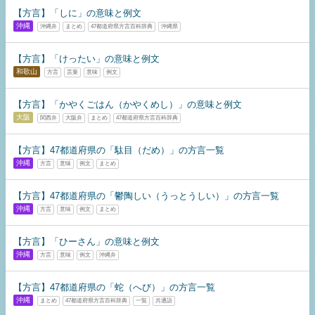
【方言】「しに」の意味と例文
沖縄
沖縄弁
まとめ
47都道府県方言百科辞典
沖縄県
【方言】「けったい」の意味と例文
和歌山
方言
言葉
意味
例文
【方言】「かやくごはん（かやくめし）」の意味と例文
大阪
関西弁
大阪弁
まとめ
47都道府県方言百科辞典
【方言】47都道府県の「駄目（だめ）」の方言一覧
沖縄
方言
意味
例文
まとめ
【方言】47都道府県の「鬱陶しい（うっとうしい）」の方言一覧
沖縄
方言
意味
例文
まとめ
【方言】「ひーさん」の意味と例文
沖縄
方言
意味
例文
沖縄弁
【方言】47都道府県の「蛇（へび）」の方言一覧
沖縄
まとめ
47都道府県方言百科辞典
一覧
共通語