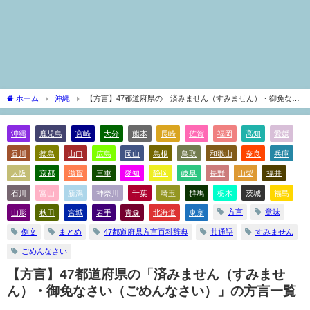
ホーム
沖縄
【方言】47都道府県の「済みません（すみません）・御免なさ
い（ごめんなさい）」の方言一覧
沖縄
鹿児島
宮崎
大分
熊本
長崎
佐賀
福岡
高知
愛媛
香川
徳島
山口
広島
岡山
島根
鳥取
和歌山
奈良
兵庫
大阪
京都
滋賀
三重
愛知
静岡
岐阜
長野
山梨
福井
石川
富山
新潟
神奈川
千葉
埼玉
群馬
栃木
茨城
福島
方言
意味
山形
秋田
宮城
岩手
青森
北海道
東京
例文
まとめ
47都道府県方言百科辞典
共通語
すみません
ごめんなさい
【方言】47都道府県の「済みません（すみませ
ん）・御免なさい（ごめんなさい）」の方言一覧