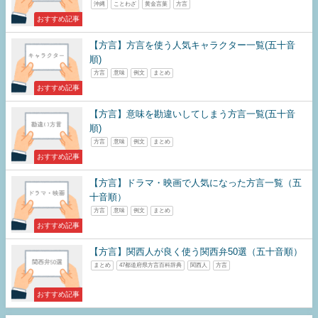
沖縄
ことわざ
黄金言葉
方言
おすすめ記事
【方言】方言を使う人気キャラクター一覧(五十音
順)
方言
意味
例文
まとめ
おすすめ記事
【方言】意味を勘違いしてしまう方言一覧(五十音
順)
方言
意味
例文
まとめ
おすすめ記事
【方言】ドラマ・映画で人気になった方言一覧（五
十音順）
方言
意味
例文
まとめ
おすすめ記事
【方言】関西人が良く使う関西弁50選（五十音順）
まとめ
47都道府県方言百科辞典
関西人
方言
おすすめ記事