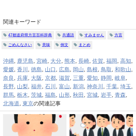
関連キーワード
47都道府県方言百科辞典
共通語
すみません
方言
ごめんなさい
意味
例文
まとめ
沖縄
,
鹿児島
,
宮崎
,
大分
,
熊本
,
長崎
,
佐賀
,
福岡
,
高知
,
愛媛
,
香川
,
徳島
,
山口
,
広島
,
岡山
,
島根
,
鳥取
,
和歌山
,
奈良
,
兵庫
,
大阪
,
京都
,
滋賀
,
三重
,
愛知
,
静岡
,
岐阜
,
長野
,
山梨
,
福井
,
石川
,
富山
,
新潟
,
神奈川
,
千葉
,
埼玉
,
群馬
,
栃木
,
茨城
,
福島
,
山形
,
秋田
,
宮城
,
岩手
,
青森
,
北海道
,
東京
の関連記事