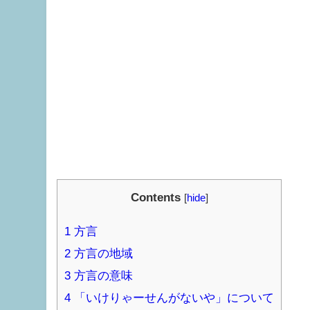
Contents
[
hide
]
1
方言
2
方言の地域
3
方言の意味
4
「いけりゃーせんがないや」について