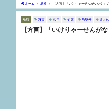
ホーム
鳥取
【方言】「いけりゃーせんがないや」
方言
意味
例文
鳥取弁
まと
鳥取
【方言】「いけりゃーせんがな