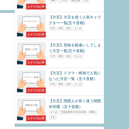
沖縄
ことわざ
黄金言葉
方言
おすすめ記事
【方言】方言を使う人気キャラ
クター一覧(五十音順)
方言
意味
例文
まとめ
おすすめ記事
【方言】意味を勘違いしてしま
う方言一覧(五十音順)
方言
意味
例文
まとめ
おすすめ記事
【方言】ドラマ・映画で人気に
なった方言一覧（五十音順）
方言
意味
例文
まとめ
おすすめ記事
【方言】関西人が良く使う関西
弁50選（五十音順）
まとめ
47都道府県方言百科辞典
関西人
方言
おすすめ記事