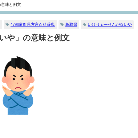
の意味と例文
め
47都道府県方言百科辞典
鳥取県
いけりゃーせんがないや
いや」の意味と例文