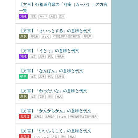
【方言】47都道府県の「河童（カッパ）」の方言
一覧
沖縄
河童
カッパ
方言
意味
【方言】「さいっとする」の意味と例文
鳥取
鳥取弁
まとめ
47都道府県方言百科辞典
鳥取県
【方言】「うとぅ」の意味と例文
沖縄
方言
意味
例文
沖縄弁
【方言】「なんばん」の意味と例文
岐阜
方言
意味
例文
北海道
【方言】「わったいな」の意味と例文
鳥取
方言
言葉
意味
例文
【方言】「かんからかん」の意味と例文
北海道
北海道
北海道弁
まとめ
47都道府県方言百科辞典
【方言】「いいふりこく」の意味と例文
北海道
いいふりこく
方言
意味
例文