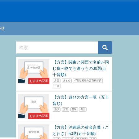
わせ
【方言】関東と関西で名前が同
じ食べ物でも違うもの30選(五
十音順)
おすすめ記事
方言
まとめ
47都道府県方言百科辞典
一覧
【方言】遊びの方言一覧（五十
音順）
遊び
方言
意味
例文
おすすめ記事
【方言】沖縄県の黄金言葉（こ
とわざ）50選(五十音順)