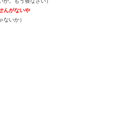
いか。もう寝なさい）
せんがないや
ゃないか）