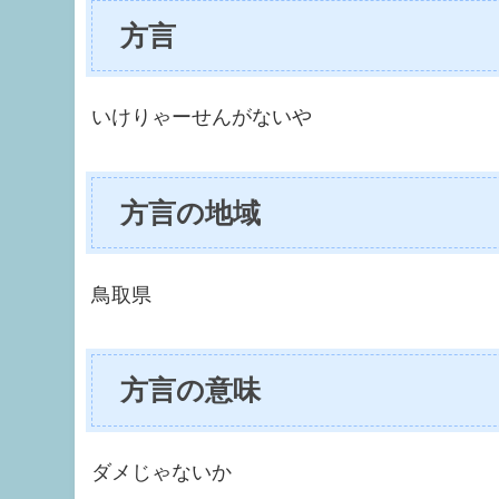
方言
いけりゃーせんがないや
方言の地域
鳥取県
方言の意味
ダメじゃないか