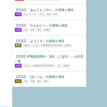
【方言】「あんくとぅやー」の意味と例文
沖縄
あんくとぅやー
方言
意味
例文
【方言】「わじわじー」の意味と例文
沖縄
方言
意味
例文
沖縄弁
【方言】「ようこそ」の意味と例文
鳥取
鳥取弁
まとめ
47都道府県方言百科辞典
鳥取県
【方言】47都道府県の「溢す（こぼす）」の方言
一覧
沖縄
まとめ
47都道府県方言百科辞典
一覧
共通語
【方言】「はいごん」の意味と例文
島根
方言
言葉
意味
例文