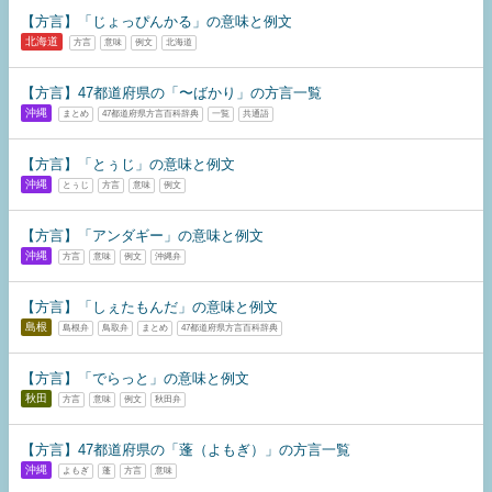
【方言】「じょっぴんかる」の意味と例文
北海道
方言
意味
例文
北海道
【方言】47都道府県の「〜ばかり」の方言一覧
沖縄
まとめ
47都道府県方言百科辞典
一覧
共通語
【方言】「とぅじ」の意味と例文
沖縄
とぅじ
方言
意味
例文
【方言】「アンダギー」の意味と例文
沖縄
方言
意味
例文
沖縄弁
【方言】「しぇたもんだ」の意味と例文
島根
島根弁
鳥取弁
まとめ
47都道府県方言百科辞典
【方言】「でらっと」の意味と例文
秋田
方言
意味
例文
秋田弁
【方言】47都道府県の「蓬（よもぎ）」の方言一覧
沖縄
よもぎ
蓬
方言
意味