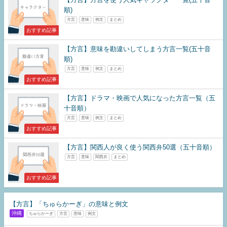
順)
方言
意味
例文
まとめ
おすすめ記事
【方言】意味を勘違いしてしまう方言一覧(五十音
順)
方言
意味
例文
まとめ
おすすめ記事
【方言】ドラマ・映画で人気になった方言一覧（五
十音順）
方言
意味
例文
まとめ
おすすめ記事
【方言】関西人が良く使う関西弁50選（五十音順）
方言
意味
関西弁
まとめ
おすすめ記事
【方言】「ちゅらかーぎ」の意味と例文
沖縄
ちゅらかーぎ
方言
意味
例文