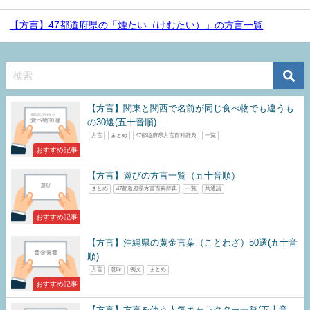
【方言】47都道府県の「煙たい（けむたい）」の方言一覧
【方言】関東と関西で名前が同じ食べ物でも違うも
の30選(五十音順)
方言
まとめ
47都道府県方言百科辞典
一覧
おすすめ記事
【方言】遊びの方言一覧（五十音順）
まとめ
47都道府県方言百科辞典
一覧
共通語
おすすめ記事
【方言】沖縄県の黄金言葉（ことわざ）50選(五十音
順)
方言
意味
例文
まとめ
おすすめ記事
【方言】方言を使う人気キャラクター一覧(五十音