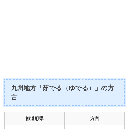
九州地方「茹でる（ゆでる）」の方
言
都道府県
方言