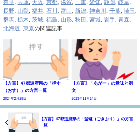
奈良
,
兵庫
,
大阪
,
京都
,
滋賀
,
三重
,
愛知
,
静岡
,
岐阜
,
長野
,
山梨
,
福井
,
石川
,
富山
,
新潟
,
神奈川
,
千葉
,
埼玉
,
群馬
,
栃木
,
茨城
,
福島
,
山形
,
秋田
,
宮城
,
岩手
,
青森
,
北海道
,
東京
の関連記事
【方言】47都道府県の「押す
【方言】​​「あがー」の意味と例
（おす）」の方言一覧
文
2024年2月28日
2023年11月14日
【方言】47都道府県の「蜚蠊（ごきぶり）」の方言
一覧