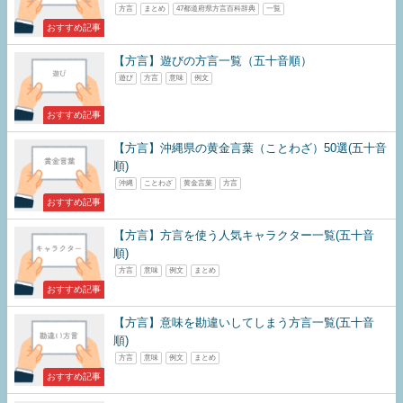
方言
まとめ
47都道府県方言百科辞典
一覧
おすすめ記事
【方言】遊びの方言一覧（五十音順）
遊び
方言
意味
例文
おすすめ記事
【方言】沖縄県の黄金言葉（ことわざ）50選(五十音
順)
沖縄
ことわざ
黄金言葉
方言
おすすめ記事
【方言】方言を使う人気キャラクター一覧(五十音
順)
方言
意味
例文
まとめ
おすすめ記事
【方言】意味を勘違いしてしまう方言一覧(五十音
順)
方言
意味
例文
まとめ
おすすめ記事