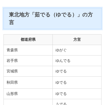
東北地方「茹でる（ゆでる）」の方
言
都道府県
方言
青森県
ゆがぐ
岩手県
ゆんでる
宮城県
ゆでる
秋田県
ゆでる
山形県
ゆでる
うでる