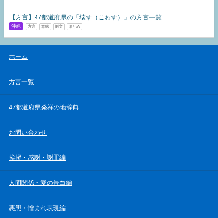
【方言】47都道府県の「壊す（こわす）」の方言一覧
沖縄
方言
意味
例文
まとめ
ホーム
方言一覧
47都道府県発祥の地辞典
お問い合わせ
挨拶・感謝・謝罪編
人間関係・愛の告白編
悪態・憎まれ表現編