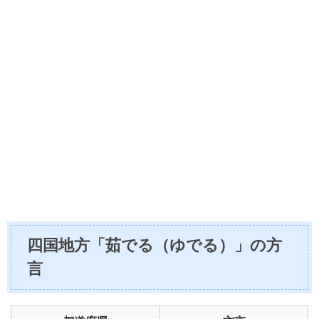
四国地方「茹でる（ゆでる）」の方
言