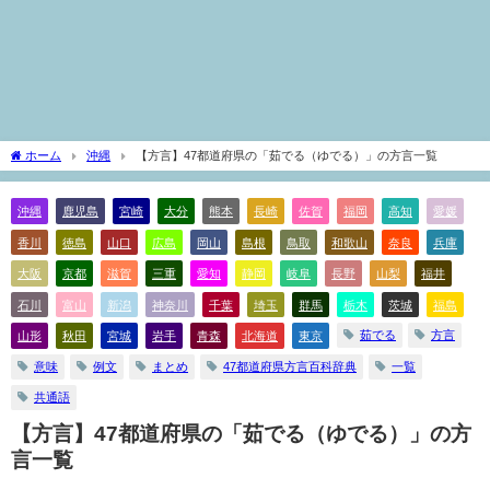
ホーム
沖縄
【方言】47都道府県の「茹でる（ゆでる）」の方言一覧
沖縄
鹿児島
宮崎
大分
熊本
長崎
佐賀
福岡
高知
愛媛
香川
徳島
山口
広島
岡山
島根
鳥取
和歌山
奈良
兵庫
大阪
京都
滋賀
三重
愛知
静岡
岐阜
長野
山梨
福井
石川
富山
新潟
神奈川
千葉
埼玉
群馬
栃木
茨城
福島
茹でる
方言
山形
秋田
宮城
岩手
青森
北海道
東京
意味
例文
まとめ
47都道府県方言百科辞典
一覧
共通語
【方言】47都道府県の「茹でる（ゆでる）」の方
言一覧