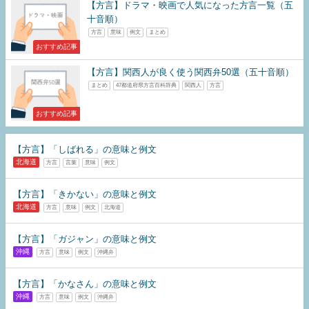
【方言】ドラマ・映画で人気になった方言一覧（五
十音順）
方言
意味
例文
まとめ
おすすめ記事
【方言】関西人が良く使う関西弁50選（五十音順）
まとめ
47都道府県方言百科辞典
関西人
方言
おすすめ記事
【方言】「しばれる」の意味と例文
北海道
方言
言葉
意味
例文
【方言】「きかない」の意味と例文
北海道
方言
意味
例文
北海道
【方言】「ガジャン」の意味と例文
沖縄
方言
意味
例文
沖縄弁
【方言】「かなさん」の意味と例文
沖縄
方言
意味
例文
沖縄弁