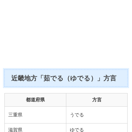
近畿地方「茹でる（ゆでる）」方言
都道府県
方言
三重県
うでる
滋賀県
ゆでる