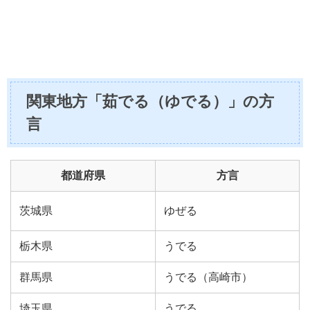
関東地方「茹でる（ゆでる）」の方
言
都道府県
方言
茨城県
ゆぜる
栃木県
うでる
群馬県
うでる（高崎市）
埼玉県
うでる