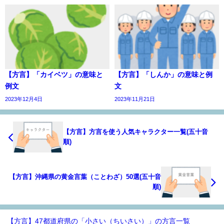
【方言】「カイベツ」の意味と
【方言】「しんか」の意味と例
例文
文
2023年12月4日
2023年11月21日
【方言】方言を使う人気キャラクター一覧(五十音
順)
【方言】沖縄県の黄金言葉（ことわざ）50選(五十音
順)
【方言】47都道府県の「小さい（ちいさい）」の方言一覧