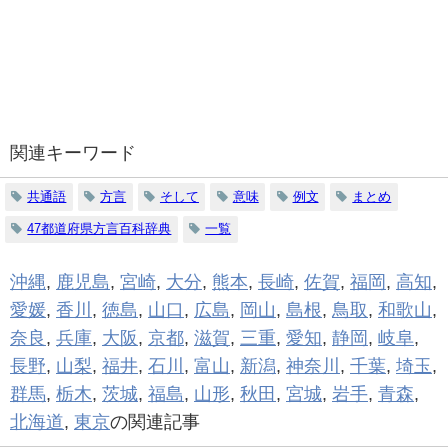
関連キーワード
共通語
方言
そして
意味
例文
まとめ
47都道府県方言百科辞典
一覧
沖縄
,
鹿児島
,
宮崎
,
大分
,
熊本
,
長崎
,
佐賀
,
福岡
,
高知
,
愛媛
,
香川
,
徳島
,
山口
,
広島
,
岡山
,
島根
,
鳥取
,
和歌山
,
奈良
,
兵庫
,
大阪
,
京都
,
滋賀
,
三重
,
愛知
,
静岡
,
岐阜
,
長野
,
山梨
,
福井
,
石川
,
富山
,
新潟
,
神奈川
,
千葉
,
埼玉
,
群馬
,
栃木
,
茨城
,
福島
,
山形
,
秋田
,
宮城
,
岩手
,
青森
,
北海道
,
東京
の関連記事