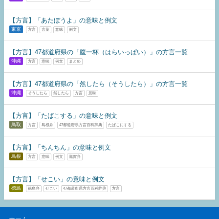
【方言】「あたぼうよ」の意味と例文
東京
方言
言葉
意味
例文
【方言】47都道府県の「腹一杯（はらいっぱい）」の方言一覧
沖縄
方言
意味
例文
まとめ
【方言】47都道府県の「然したら（そうしたら）」の方言一覧
沖縄
そうしたら
然したら
方言
意味
【方言】「たばこする」の意味と例文
鳥取
方言
島根弁
47都道府県方言百科辞典
たばこにする
【方言】「ちんちん」の意味と例文
島根
方言
意味
例文
滋賀弁
【方言】「せこい」の意味と例文
徳島
徳島弁
せこい
47都道府県方言百科辞典
方言