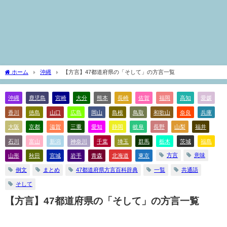
ホーム
沖縄
【方言】47都道府県の「そして」の方言一覧
沖縄
鹿児島
宮崎
大分
熊本
長崎
佐賀
福岡
高知
愛媛
香川
徳島
山口
広島
岡山
島根
鳥取
和歌山
奈良
兵庫
大阪
京都
滋賀
三重
愛知
静岡
岐阜
長野
山梨
福井
石川
富山
新潟
神奈川
千葉
埼玉
群馬
栃木
茨城
福島
方言
意味
山形
秋田
宮城
岩手
青森
北海道
東京
例文
まとめ
47都道府県方言百科辞典
一覧
共通語
そして
【方言】47都道府県の「そして」の方言一覧