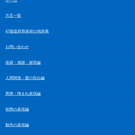
ホーム
方言一覧
47都道府県発祥の地辞典
お問い合わせ
挨拶・感謝・謝罪編
人間関係・愛の告白編
悪態・憎まれ表現編
状態の表現編
動作の表現編