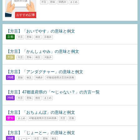
方言
意味
関西弁
まとめ
おすすめ記事
【方言】「おいでやす」の意味と例文
京都
方言
意味
例文
京都弁
【方言】「かんしょやみ」の意味と例文
大阪
方言
意味
例文
大阪弁
【方言】「アンダグチャー」の意味と例文
沖縄
意味
例文
沖縄弁
47都道府県方言百科辞典
【方言】47都道府県の「〜じゃない？」の方言一覧
沖縄
方言
意味
例文
まとめ
【方言】「おちょんぼ」の意味と例文
愛知
まとめ
47都道府県方言百科辞典
方言
言葉
【方言】「じょーとー」の意味と例文
沖縄
じょーとー
方言
意味
例文