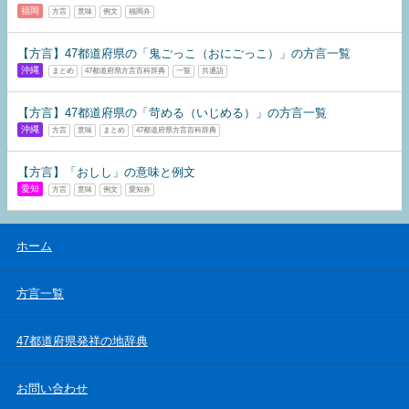
福岡
方言
意味
例文
福岡弁
【方言】47都道府県の「鬼ごっこ（おにごっこ）」の方言一覧
沖縄
まとめ
47都道府県方言百科辞典
一覧
共通語
【方言】47都道府県の「苛める（いじめる）」の方言一覧
沖縄
方言
意味
まとめ
47都道府県方言百科辞典
【方言】「おしし」の意味と例文
愛知
方言
意味
例文
愛知弁
ホーム
方言一覧
47都道府県発祥の地辞典
お問い合わせ