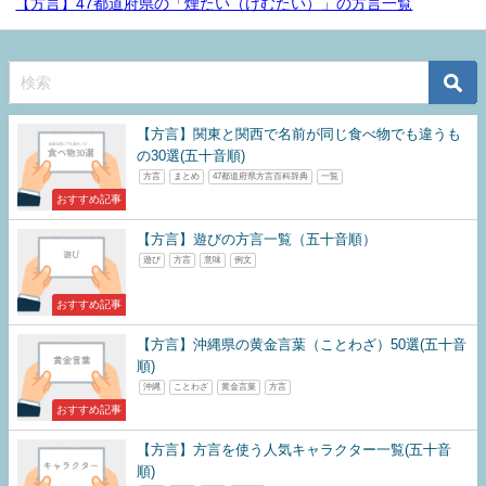
【方言】47都道府県の「煙たい（けむたい）」の方言一覧
【方言】関東と関西で名前が同じ食べ物でも違うも
の30選(五十音順)
方言
まとめ
47都道府県方言百科辞典
一覧
おすすめ記事
【方言】遊びの方言一覧（五十音順）
遊び
方言
意味
例文
おすすめ記事
【方言】沖縄県の黄金言葉（ことわざ）50選(五十音
順)
沖縄
ことわざ
黄金言葉
方言
おすすめ記事
【方言】方言を使う人気キャラクター一覧(五十音
順)