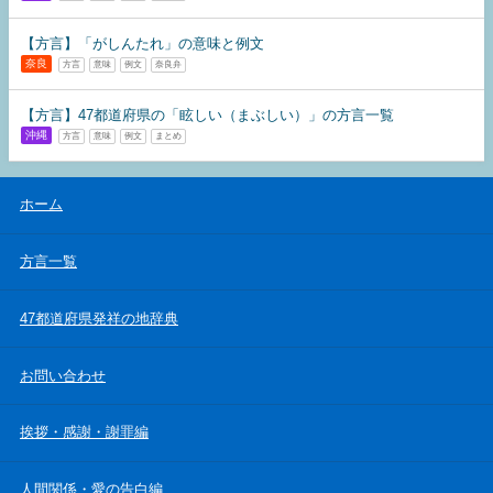
【方言】「がしんたれ」の意味と例文
奈良
方言
意味
例文
奈良弁
【方言】47都道府県の「眩しい（まぶしい）」の方言一覧
沖縄
方言
意味
例文
まとめ
ホーム
方言一覧
47都道府県発祥の地辞典
お問い合わせ
挨拶・感謝・謝罪編
人間関係・愛の告白編