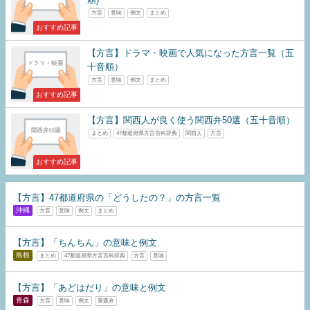
方言
意味
例文
まとめ
おすすめ記事
【方言】ドラマ・映画で人気になった方言一覧（五
十音順）
方言
意味
例文
まとめ
おすすめ記事
【方言】関西人が良く使う関西弁50選（五十音順）
まとめ
47都道府県方言百科辞典
関西人
方言
おすすめ記事
【方言】47都道府県の「どうしたの？」の方言一覧
沖縄
方言
意味
例文
まとめ
【方言】「ちんちん」の意味と例文
島根
まとめ
47都道府県方言百科辞典
方言
意味
【方言】「あどはだり」の意味と例文
青森
方言
意味
例文
青森弁