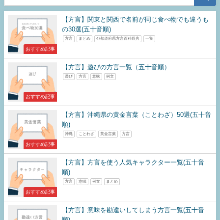
【方言】関東と関西で名前が同じ食べ物でも違うも
の30選(五十音順)
方言
まとめ
47都道府県方言百科辞典
一覧
おすすめ記事
【方言】遊びの方言一覧（五十音順）
遊び
方言
意味
例文
おすすめ記事
【方言】沖縄県の黄金言葉（ことわざ）50選(五十音
順)
沖縄
ことわざ
黄金言葉
方言
おすすめ記事
【方言】方言を使う人気キャラクター一覧(五十音
順)
方言
意味
例文
まとめ
おすすめ記事
【方言】意味を勘違いしてしまう方言一覧(五十音
順)