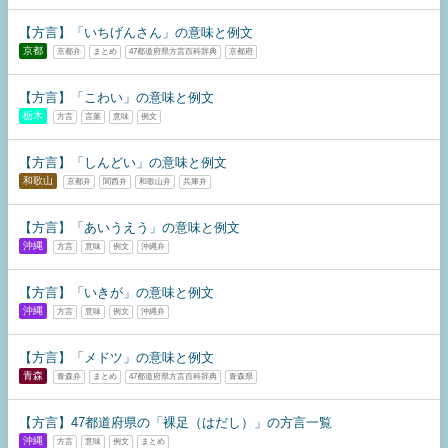
【方言】「いちげんさん」の意味と例文
京都
京都弁
まとめ
47都道府県方言百科辞典
京都府
【方言】「こわい」の意味と例文
栃木
方言
言葉
意味
例文
【方言】「しんどい」の意味と例文
和歌山
京都弁
関西弁
和歌山弁
兵庫弁
【方言】「あいうえう」の意味と例文
沖縄
方言
意味
例文
沖縄弁
【方言】「いきが」の意味と例文
沖縄
方言
意味
例文
沖縄弁
【方言】「メドツ」の意味と例文
青森
青森弁
まとめ
47都道府県方言百科辞典
青森県
【方言】47都道府県の「裸足（はだし）」の方言一覧
沖縄
方言
意味
例文
まとめ