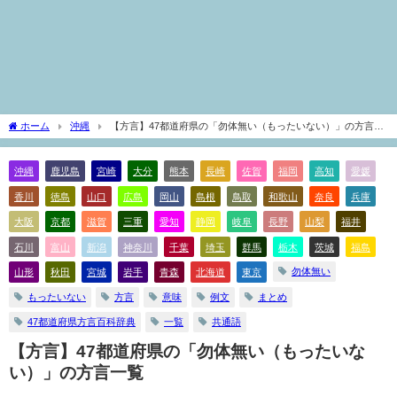
ホーム
沖縄
【方言】47都道府県の「勿体無い（もったいない）」の方言一
覧
沖縄
鹿児島
宮崎
大分
熊本
長崎
佐賀
福岡
高知
愛媛
香川
徳島
山口
広島
岡山
島根
鳥取
和歌山
奈良
兵庫
大阪
京都
滋賀
三重
愛知
静岡
岐阜
長野
山梨
福井
石川
富山
新潟
神奈川
千葉
埼玉
群馬
栃木
茨城
福島
勿体無い
山形
秋田
宮城
岩手
青森
北海道
東京
もったいない
方言
意味
例文
まとめ
47都道府県方言百科辞典
一覧
共通語
【方言】47都道府県の「勿体無い（もったいな
い）」の方言一覧