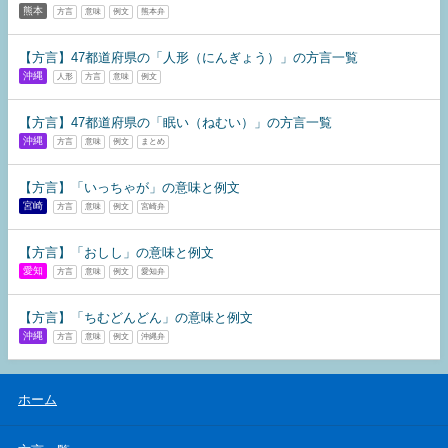
熊本
方言
意味
例文
熊本弁
【方言】47都道府県の「人形（にんぎょう）」の方言一覧
沖縄
人形
方言
意味
例文
【方言】47都道府県の「眠い（ねむい）」の方言一覧
沖縄
方言
意味
例文
まとめ
【方言】「いっちゃが」の意味と例文
宮崎
方言
意味
例文
宮崎弁
【方言】「おしし」の意味と例文
愛知
方言
意味
例文
愛知弁
【方言】「ちむどんどん」の意味と例文
沖縄
方言
意味
例文
沖縄弁
ホーム