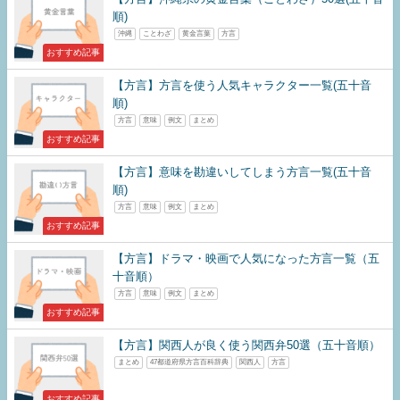
順)
沖縄
ことわざ
黄金言葉
方言
おすすめ記事
【方言】方言を使う人気キャラクター一覧(五十音
順)
方言
意味
例文
まとめ
おすすめ記事
【方言】意味を勘違いしてしまう方言一覧(五十音
順)
方言
意味
例文
まとめ
おすすめ記事
【方言】ドラマ・映画で人気になった方言一覧（五
十音順）
方言
意味
例文
まとめ
おすすめ記事
【方言】関西人が良く使う関西弁50選（五十音順）
まとめ
47都道府県方言百科辞典
関西人
方言
おすすめ記事