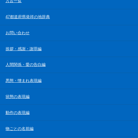
方言一覧
47都道府県発祥の地辞典
お問い合わせ
挨拶・感謝・謝罪編
人間関係・愛の告白編
悪態・憎まれ表現編
状態の表現編
動作の表現編
物ごとの名前編