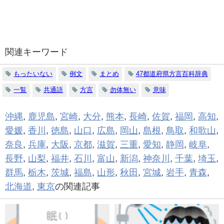
関連キーワード
もったいない
例文
まとめ
47都道府県方言百科辞典
一覧
共通語
方言
勿体無い
意味
沖縄
,
鹿児島
,
宮崎
,
大分
,
熊本
,
長崎
,
佐賀
,
福岡
,
高知
,
愛媛
,
香川
,
徳島
,
山口
,
広島
,
岡山
,
島根
,
鳥取
,
和歌山
,
奈良
,
兵庫
,
大阪
,
京都
,
滋賀
,
三重
,
愛知
,
静岡
,
岐阜
,
長野
,
山梨
,
福井
,
石川
,
富山
,
新潟
,
神奈川
,
千葉
,
埼玉
,
群馬
,
栃木
,
茨城
,
福島
,
山形
,
秋田
,
宮城
,
岩手
,
青森
,
北海道
,
東京
の関連記事