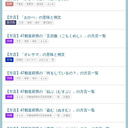
長野
千葉弁
長野弁
新潟弁
まとめ
【方言】「おかべ」の意味と例文
鹿児島
方言
意味
例文
鹿児島弁
【方言】47都道府県の「五目飯（ごもくめし）」の方言一覧
沖縄
方言
意味
例文
まとめ
【方言】「オレサマ」の意味と例文
宮城
宮城弁
オレサマ
おれさま
雷
【方言】47都道府県の「何をしているの？」の方言一覧
沖縄
方言
意味
例文
まとめ
【方言】47都道府県の「結ぶ（むすぶ）」の方言一覧
沖縄
まとめ
47都道府県方言百科辞典
一覧
共通語
【方言】47都道府県の「盗む（ぬすむ）」の方言一覧
沖縄
まとめ
47都道府県方言百科辞典
一覧
共通語