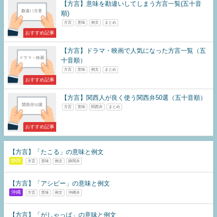
【方言】意味を勘違いしてしまう方言一覧(五十音
順)
方言
意味
例文
まとめ
おすすめ記事
【方言】ドラマ・映画で人気になった方言一覧（五
十音順）
方言
意味
例文
まとめ
おすすめ記事
【方言】関西人が良く使う関西弁50選（五十音順）
方言
意味
関西弁
まとめ
おすすめ記事
【方言】「たこる」の意味と例文
静岡
方言
意味
例文
静岡弁
【方言】「アシビー」の意味と例文
沖縄
方言
意味
例文
沖縄弁
【方言】「がしゃっぱ」の意味と例文