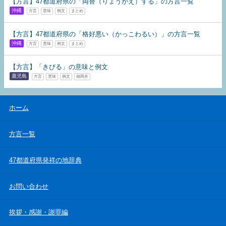
【方言】47都道府県の「両替（りょうがえ）する」の方言一覧
沖縄
方言
意味
例文
まとめ
【方言】47都道府県の「格好悪い（かっこわるい）」の方言一覧
沖縄
方言
意味
例文
まとめ
【方言】「きびる」の意味と例文
鹿児島
方言
意味
例文
福岡弁
ホーム
方言一覧
47都道府県発祥の地辞典
お問い合わせ
挨拶・感謝・謝罪編