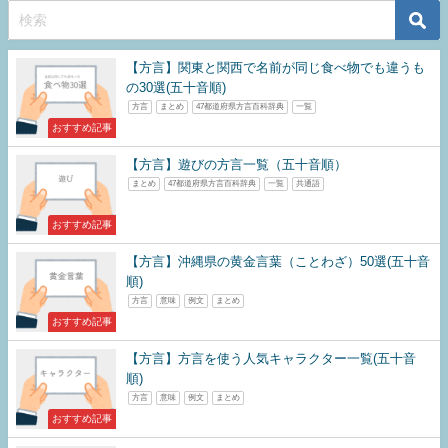
【方言】関東と関西で名前が同じ食べ物でも違うも
の30選(五十音順)
方言
まとめ
47都道府県方言百科辞典
一覧
おすすめ記事
【方言】遊びの方言一覧（五十音順）
まとめ
47都道府県方言百科辞典
一覧
共通語
おすすめ記事
【方言】沖縄県の黄金言葉（ことわざ）50選(五十音
順)
方言
意味
例文
まとめ
おすすめ記事
【方言】方言を使う人気キャラクター一覧(五十音
順)
方言
意味
例文
まとめ
おすすめ記事