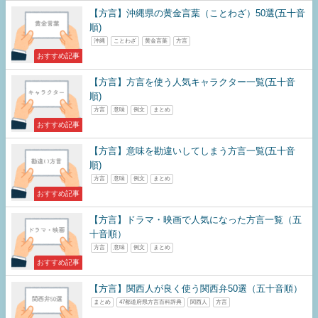
【方言】沖縄県の黄金言葉（ことわざ）50選(五十音
順)
沖縄
ことわざ
黄金言葉
方言
おすすめ記事
【方言】方言を使う人気キャラクター一覧(五十音
順)
方言
意味
例文
まとめ
おすすめ記事
【方言】意味を勘違いしてしまう方言一覧(五十音
順)
方言
意味
例文
まとめ
おすすめ記事
【方言】ドラマ・映画で人気になった方言一覧（五
十音順）
方言
意味
例文
まとめ
おすすめ記事
【方言】関西人が良く使う関西弁50選（五十音順）
まとめ
47都道府県方言百科辞典
関西人
方言