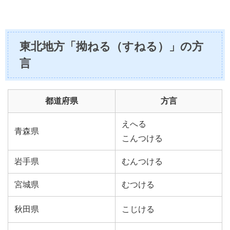
東北地方「拗ねる（すねる）」の方
言
都道府県
方言
えへる
青森県
こんつける
岩手県
むんつける
宮城県
むつける
秋田県
こじける