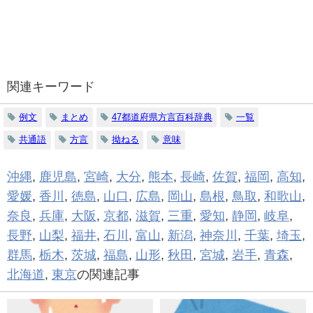
関連キーワード
例文
まとめ
47都道府県方言百科辞典
一覧
共通語
方言
拗ねる
意味
沖縄
,
鹿児島
,
宮崎
,
大分
,
熊本
,
長崎
,
佐賀
,
福岡
,
高知
,
愛媛
,
香川
,
徳島
,
山口
,
広島
,
岡山
,
島根
,
鳥取
,
和歌山
,
奈良
,
兵庫
,
大阪
,
京都
,
滋賀
,
三重
,
愛知
,
静岡
,
岐阜
,
長野
,
山梨
,
福井
,
石川
,
富山
,
新潟
,
神奈川
,
千葉
,
埼玉
,
群馬
,
栃木
,
茨城
,
福島
,
山形
,
秋田
,
宮城
,
岩手
,
青森
,
北海道
,
東京
の関連記事