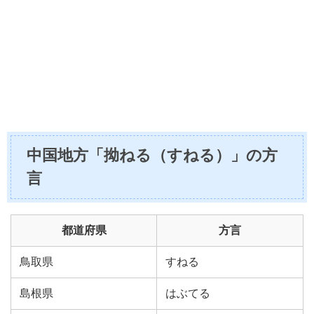
中国地方「拗ねる（すねる）」の方
言
都道府県
方言
鳥取県
すねる
島根県
はぶてる