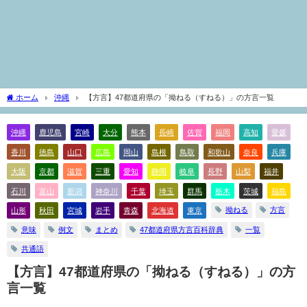
ホーム
沖縄
【方言】47都道府県の「拗ねる（すねる）」の方言一覧
沖縄
鹿児島
宮崎
大分
熊本
長崎
佐賀
福岡
高知
愛媛
香川
徳島
山口
広島
岡山
島根
鳥取
和歌山
奈良
兵庫
大阪
京都
滋賀
三重
愛知
静岡
岐阜
長野
山梨
福井
石川
富山
新潟
神奈川
千葉
埼玉
群馬
栃木
茨城
福島
拗ねる
方言
山形
秋田
宮城
岩手
青森
北海道
東京
意味
例文
まとめ
47都道府県方言百科辞典
一覧
共通語
【方言】47都道府県の「拗ねる（すねる）」の方
言一覧