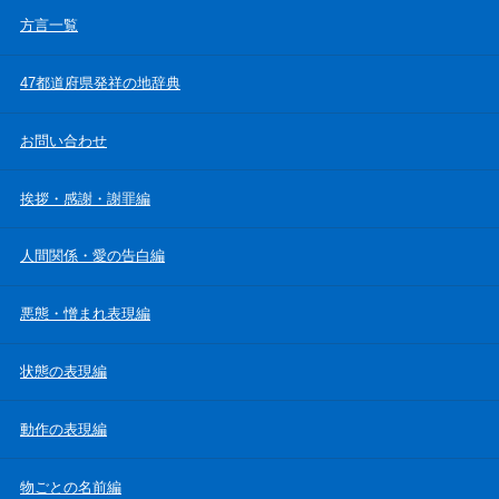
方言一覧
47都道府県発祥の地辞典
お問い合わせ
挨拶・感謝・謝罪編
人間関係・愛の告白編
悪態・憎まれ表現編
状態の表現編
動作の表現編
物ごとの名前編