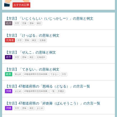
おすすめ記事
【方言】「いじくらしい（いじっかしー）」の意味と例文
石川
方言
言葉
意味
例文
【方言】「けっぱる」の意味と例文
北海道
方言
意味
例文
北海道
【方言】「ぜんこ」の意味と例文
岩手
方言
意味
例文
北海道弁
【方言】「てきない」の意味と例文
岐阜
富山弁
47都道府県方言百科辞典
てきない
方言
【方言】47都道府県の「怒鳴る（どなる）」の方言一覧
沖縄
まとめ
47都道府県方言百科辞典
一覧
共通語
【方言】47都道府県の「絆創膏（ばんそうこう）」の方言一覧
沖縄
方言
意味
例文
まとめ