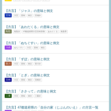
【方言】「ジャス」の意味と例文
宮城
方言
意味
例文
宮城弁
【方言】「あわだくる」の意味と例文
鳥取
鳥取弁
47都道府県方言百科辞典
あわだくる
鳥取県
【方言】「ぬちぐすい」の意味と例文
沖縄
ぬちぐすい
方言
意味
例文
【方言】「ずぼ」の意味と例文
香川
方言
意味
例文
香川弁
【方言】「とぎ」の意味と例文
宮崎
方言
意味
例文
宮崎弁
【方言】「ささって」の意味と例文
三重
方言
意味
例文
三重弁
【方言】47都道府県の「自分の家（じぶんのいえ）」の方言一覧