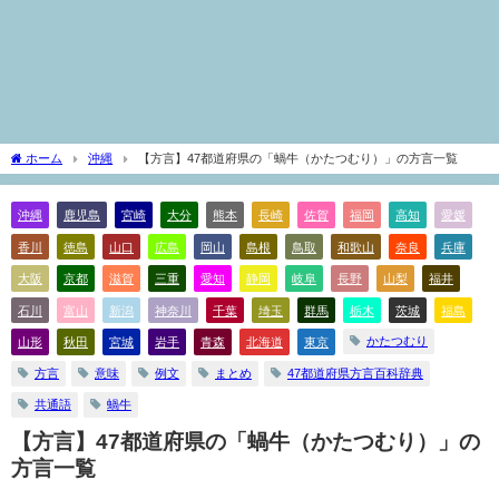
ホーム
沖縄
【方言】47都道府県の「蝸牛（かたつむり）」の方言一覧
沖縄
鹿児島
宮崎
大分
熊本
長崎
佐賀
福岡
高知
愛媛
香川
徳島
山口
広島
岡山
島根
鳥取
和歌山
奈良
兵庫
大阪
京都
滋賀
三重
愛知
静岡
岐阜
長野
山梨
福井
石川
富山
新潟
神奈川
千葉
埼玉
群馬
栃木
茨城
福島
かたつむり
山形
秋田
宮城
岩手
青森
北海道
東京
方言
意味
例文
まとめ
47都道府県方言百科辞典
共通語
蝸牛
【方言】47都道府県の「蝸牛（かたつむり）」の
方言一覧