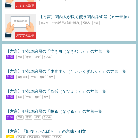
おすすめ記事
【方言】関西人が良く使う関西弁50選（五十音順）
まとめ
47都道府県方言百科辞典
関西人
方言
おすすめ記事
【方言】47都道府県の「泣き虫（なきむし）」の方言一覧
沖縄
方言
意味
例文
まとめ
【方言】47都道府県の「体育座り（たいいくずわり）」の方言一覧
沖縄
体育座り
方言
意味
例文
【方言】47都道府県の「画鋲（がびょう）」の方言一覧
沖縄
画鋲
方言
意味
例文
【方言】47都道府県の「殴る（なぐる）」の方言一覧
沖縄
方言
意味
例文
まとめ
【方言】「短腹（たんぱら）」の意味と例文
福島
北海道
北海道弁
宮城弁
まとめ