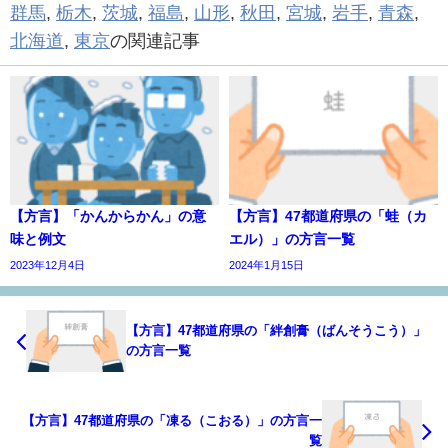
群馬
,
栃木
,
茨城
,
福島
,
山形
,
秋田
,
宮城
,
岩手
,
青森
,
北海道
,
東京
の関連記事
【方言】「かんからかん」の意
【方言】47都道府県の「蛙（カ
味と例文
エル）」の方言一覧
2023年12月4日
2024年1月15日
【方言】47都道府県の「絆創膏（ばんそうこう）」
の方言一覧
【方言】47都道府県の「凍る（こおる）」の方言一
覧