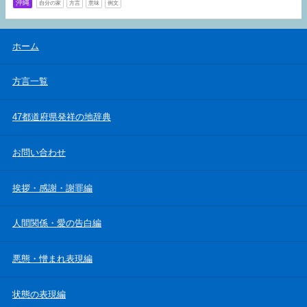
沖縄
自分の家
方言
意味
例文
ホーム
方言一覧
47都道府県発祥の地辞典
お問い合わせ
挨拶・感謝・謝罪編
人間関係・愛の告白編
悪態・憎まれ表現編
状態の表現編