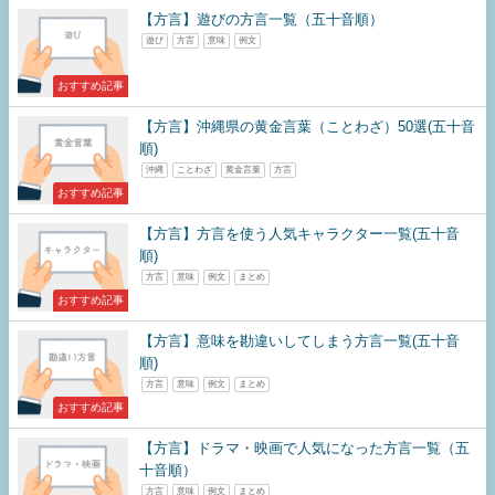
【方言】遊びの方言一覧（五十音順）
遊び
方言
意味
例文
おすすめ記事
【方言】沖縄県の黄金言葉（ことわざ）50選(五十音
順)
沖縄
ことわざ
黄金言葉
方言
おすすめ記事
【方言】方言を使う人気キャラクター一覧(五十音
順)
方言
意味
例文
まとめ
おすすめ記事
【方言】意味を勘違いしてしまう方言一覧(五十音
順)
方言
意味
例文
まとめ
おすすめ記事
【方言】ドラマ・映画で人気になった方言一覧（五
十音順）
方言
意味
例文
まとめ