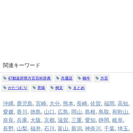
関連キーワード
47都道府県方言百科辞典
共通語
蝸牛
方言
かたつむり
意味
例文
まとめ
沖縄
,
鹿児島
,
宮崎
,
大分
,
熊本
,
長崎
,
佐賀
,
福岡
,
高知
,
愛媛
,
香川
,
徳島
,
山口
,
広島
,
岡山
,
島根
,
鳥取
,
和歌山
,
奈良
,
兵庫
,
大阪
,
京都
,
滋賀
,
三重
,
愛知
,
静岡
,
岐阜
,
長野
,
山梨
,
福井
,
石川
,
富山
,
新潟
,
神奈川
,
千葉
,
埼玉
,