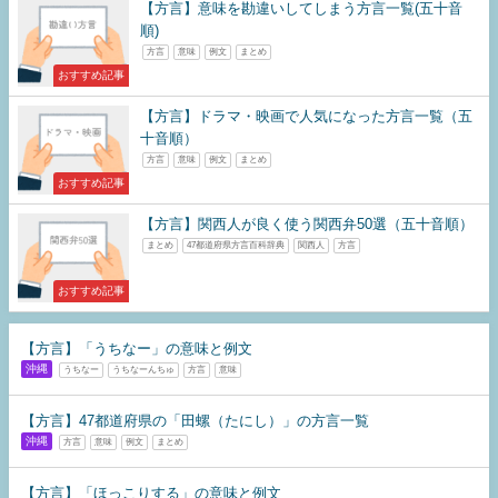
【方言】意味を勘違いしてしまう方言一覧(五十音
順)
方言
意味
例文
まとめ
おすすめ記事
【方言】ドラマ・映画で人気になった方言一覧（五
十音順）
方言
意味
例文
まとめ
おすすめ記事
【方言】関西人が良く使う関西弁50選（五十音順）
まとめ
47都道府県方言百科辞典
関西人
方言
おすすめ記事
【方言】​「うちなー」の意味と例文
沖縄
うちなー
うちなーんちゅ
方言
意味
【方言】47都道府県の「田螺（たにし）」の方言一覧
沖縄
方言
意味
例文
まとめ
【方言】「ほっこりする」の意味と例文