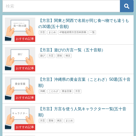
【方言】関東と関西で名前が同じ食べ物でも違うも
の30選(五十音順)
方言
まとめ
47都道府県方言百科辞典
一覧
おすすめ記事
【方言】遊びの方言一覧（五十音順）
遊び
方言
意味
例文
おすすめ記事
【方言】沖縄県の黄金言葉（ことわざ）50選(五十音
順)
沖縄
ことわざ
黄金言葉
方言
おすすめ記事
【方言】方言を使う人気キャラクター一覧(五十音
順)
方言
意味
例文
まとめ
おすすめ記事