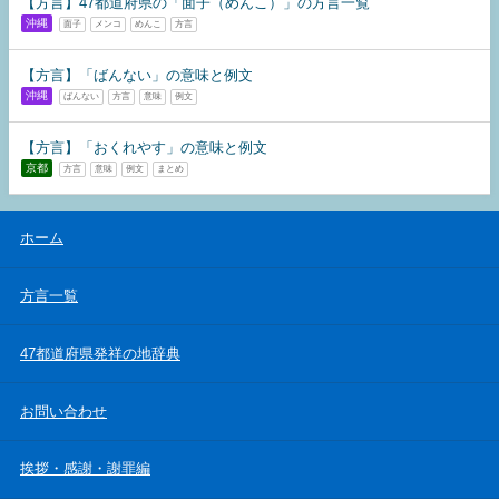
【方言】47都道府県の「面子（めんこ）」の方言一覧
沖縄
面子
メンコ
めんこ
方言
【方言】「ばんない」の意味と例文
沖縄
ばんない
方言
意味
例文
【方言】「おくれやす」の意味と例文
京都
方言
意味
例文
まとめ
ホーム
方言一覧
47都道府県発祥の地辞典
お問い合わせ
挨拶・感謝・謝罪編