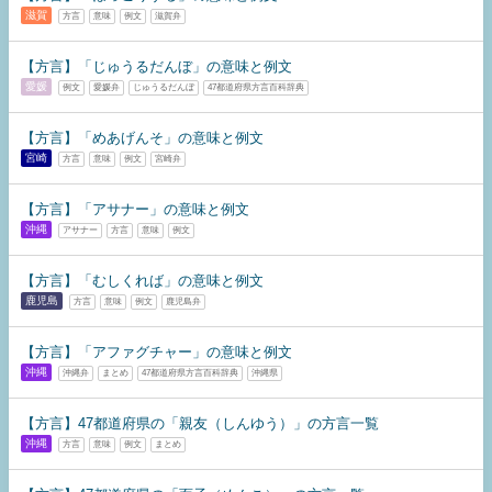
滋賀
方言
意味
例文
滋賀弁
【方言】「じゅうるだんぼ」の意味と例文
愛媛
例文
愛媛弁
じゅうるだんぼ
47都道府県方言百科辞典
【方言】「めあげんそ」の意味と例文
宮崎
方言
意味
例文
宮崎弁
【方言】「アサナー」の意味と例文
沖縄
アサナー
方言
意味
例文
【方言】「むしくれば」の意味と例文
鹿児島
方言
意味
例文
鹿児島弁
【方言】「アファグチャー」の意味と例文
沖縄
沖縄弁
まとめ
47都道府県方言百科辞典
沖縄県
【方言】47都道府県の「親友（しんゆう）」の方言一覧
沖縄
方言
意味
例文
まとめ