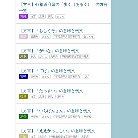
【方言】47都道府県の「歩く（あるく）」の方言
一覧
沖縄
方言
意味
例文
まとめ
【方言】「おじくそ」の意味と例文
愛媛
愛媛弁
まとめ
47都道府県方言百科辞典
おじくそ
【方言】「がいな」の意味と例文
鳥取
例文
がいな
鳥取弁
47都道府県方言百科辞典
【方言】「てげ」の意味と例文
宮崎
宮崎弁
まとめ
47都道府県方言百科辞典
てげ
【方言】「たっすい」の意味と例文
徳島
方言
意味
例文
徳島弁
【方言】「いちげんさん」の意味と例文
京都
京都弁
まとめ
47都道府県方言百科辞典
京都府
【方言】「ええかっこしい」の意味と例文
大阪
方言
大阪弁
47都道府県方言百科辞典
大阪府