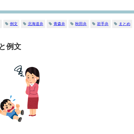
例文
北海道弁
青森弁
秋田弁
岩手弁
まとめ
と例文