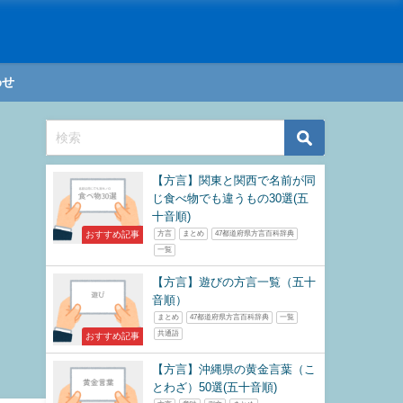
わせ
【方言】関東と関西で名前が同
じ食べ物でも違うもの30選(五
十音順)
おすすめ記事
方言
まとめ
47都道府県方言百科辞典
一覧
【方言】遊びの方言一覧（五十
音順）
まとめ
47都道府県方言百科辞典
一覧
共通語
おすすめ記事
【方言】沖縄県の黄金言葉（こ
とわざ）50選(五十音順)