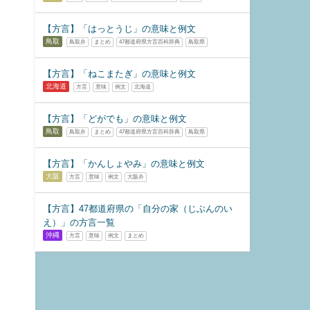
【方言】「はっとうじ」の意味と例文
鳥取
鳥取弁
まとめ
47都道府県方言百科辞典
鳥取県
【方言】「ねこまたぎ」の意味と例文
北海道
方言
意味
例文
北海道
【方言】「どがでも」の意味と例文
鳥取
鳥取弁
まとめ
47都道府県方言百科辞典
鳥取県
【方言】「かんしょやみ」の意味と例文
大阪
方言
意味
例文
大阪弁
【方言】47都道府県の「自分の家（じぶんのい
え）」の方言一覧
沖縄
方言
意味
例文
まとめ