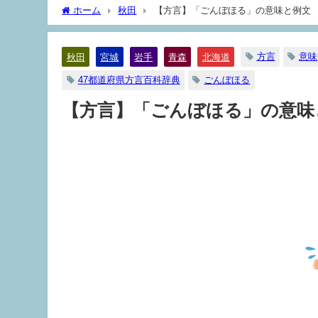
ホーム
秋田
【方言】「ごんぼほる」の意味と例文
方言
意味
秋田
宮城
岩手
青森
北海道
47都道府県方言百科辞典
ごんぼほる
【方言】「ごんぼほる」の意味