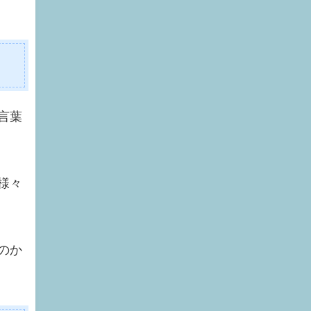
言葉
様々
のか