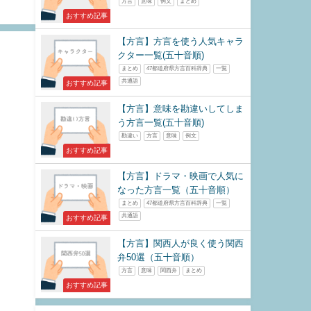
方言
意味
例文
まとめ
おすすめ記事
【方言】方言を使う人気キャラ
クター一覧(五十音順)
まとめ
47都道府県方言百科辞典
一覧
共通語
おすすめ記事
【方言】意味を勘違いしてしま
う方言一覧(五十音順)
勘違い
方言
意味
例文
おすすめ記事
【方言】ドラマ・映画で人気に
なった方言一覧（五十音順）
まとめ
47都道府県方言百科辞典
一覧
共通語
おすすめ記事
【方言】関西人が良く使う関西
弁50選（五十音順）
方言
意味
関西弁
まとめ
おすすめ記事