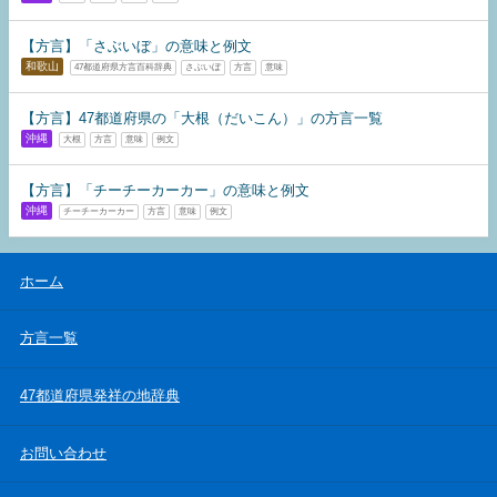
【方言】「さぶいぼ」の意味と例文
和歌山
47都道府県方言百科辞典
さぶいぼ
方言
意味
【方言】47都道府県の「大根（だいこん）」の方言一覧
沖縄
大根
方言
意味
例文
【方言】「チーチーカーカー」の意味と例文
沖縄
チーチーカーカー
方言
意味
例文
ホーム
方言一覧
47都道府県発祥の地辞典
お問い合わせ