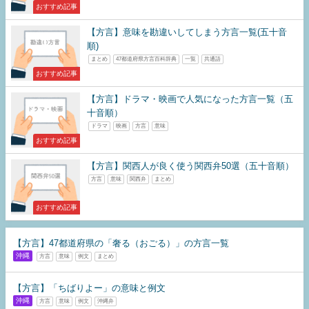
おすすめ記事
【方言】意味を勘違いしてしまう方言一覧(五十音
順)
まとめ
47都道府県方言百科辞典
一覧
共通語
おすすめ記事
【方言】ドラマ・映画で人気になった方言一覧（五
十音順）
ドラマ
映画
方言
意味
おすすめ記事
【方言】関西人が良く使う関西弁50選（五十音順）
方言
意味
関西弁
まとめ
おすすめ記事
【方言】47都道府県の「奢る（おごる）」の方言一覧
沖縄
方言
意味
例文
まとめ
【方言】「ちばりよー」の意味と例文
沖縄
方言
意味
例文
沖縄弁