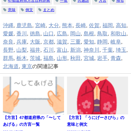
47都道府県方言百科辞典
一覧
共通語
方言
帰る
意味
例文
まとめ
沖縄
,
鹿児島
,
宮崎
,
大分
,
熊本
,
長崎
,
佐賀
,
福岡
,
高知
,
愛媛
,
香川
,
徳島
,
山口
,
広島
,
岡山
,
島根
,
鳥取
,
和歌山
,
奈良
,
兵庫
,
大阪
,
京都
,
滋賀
,
三重
,
愛知
,
静岡
,
岐阜
,
長野
,
山梨
,
福井
,
石川
,
富山
,
新潟
,
神奈川
,
千葉
,
埼玉
,
群馬
,
栃木
,
茨城
,
福島
,
山形
,
秋田
,
宮城
,
岩手
,
青森
,
北海道
,
東京
の関連記事
【方言】47都道府県の「〜して
【方言】「うにげーさびら」の
あげる」の方言一覧
意味と例文