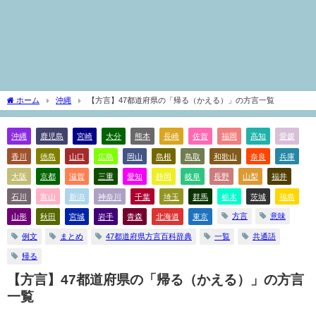
ホーム
沖縄
【方言】47都道府県の「帰る（かえる）」の方言一覧
沖縄
鹿児島
宮崎
大分
熊本
長崎
佐賀
福岡
高知
愛媛
香川
徳島
山口
広島
岡山
島根
鳥取
和歌山
奈良
兵庫
大阪
京都
滋賀
三重
愛知
静岡
岐阜
長野
山梨
福井
石川
富山
新潟
神奈川
千葉
埼玉
群馬
栃木
茨城
福島
方言
意味
山形
秋田
宮城
岩手
青森
北海道
東京
例文
まとめ
47都道府県方言百科辞典
一覧
共通語
帰る
【方言】47都道府県の「帰る（かえる）」の方言
一覧