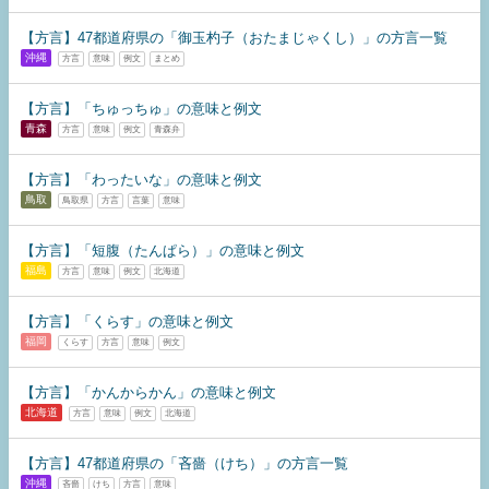
【方言】47都道府県の「御玉杓子（おたまじゃくし）」の方言一覧
沖縄
方言
意味
例文
まとめ
【方言】「ちゅっちゅ」の意味と例文
青森
方言
意味
例文
青森弁
【方言】「わったいな」の意味と例文
鳥取
鳥取県
方言
言葉
意味
【方言】「短腹（たんぱら）」の意味と例文
福島
方言
意味
例文
北海道
【方言】「くらす」の意味と例文
福岡
くらす
方言
意味
例文
【方言】「かんからかん」の意味と例文
北海道
方言
意味
例文
北海道
【方言】47都道府県の「吝嗇（けち）」の方言一覧
沖縄
吝嗇
けち
方言
意味