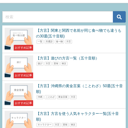
【方言】関東と関西で名前が同じ食べ物でも違うも
の30選(五十音順)
一覧
共通語
食べ物
方言
おすすめ記事
【方言】遊びの方言一覧（五十音順）
遊び
方言
意味
例文
おすすめ記事
【方言】沖縄県の黄金言葉（ことわざ）50選(五十音
順)
沖縄
ことわざ
黄金言葉
方言
おすすめ記事
【方言】方言を使う人気キャラクター一覧(五十音
順)
キャラクター
方言
意味
例文