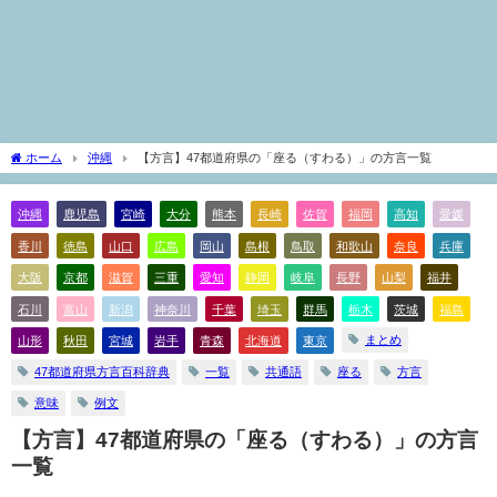
ホーム
沖縄
【方言】47都道府県の「座る（すわる）」の方言一覧
沖縄
鹿児島
宮崎
大分
熊本
長崎
佐賀
福岡
高知
愛媛
香川
徳島
山口
広島
岡山
島根
鳥取
和歌山
奈良
兵庫
大阪
京都
滋賀
三重
愛知
静岡
岐阜
長野
山梨
福井
石川
富山
新潟
神奈川
千葉
埼玉
群馬
栃木
茨城
福島
まとめ
山形
秋田
宮城
岩手
青森
北海道
東京
47都道府県方言百科辞典
一覧
共通語
座る
方言
意味
例文
【方言】47都道府県の「座る（すわる）」の方言
一覧