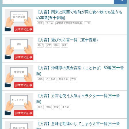
【方言】関東と関西で名前が同じ食べ物でも違うも
の30選(五十音順)
方言
まとめ
47都道府県方言百科辞典
一覧
おすすめ記事
【方言】遊びの方言一覧（五十音順）
遊び
方言
意味
例文
おすすめ記事
【方言】沖縄県の黄金言葉（ことわざ）50選(五十音
順)
沖縄
ことわざ
黄金言葉
方言
おすすめ記事
【方言】方言を使う人気キャラクター一覧(五十音
順)
方言
意味
例文
まとめ
おすすめ記事
【方言】意味を勘違いしてしまう方言一覧(五十音