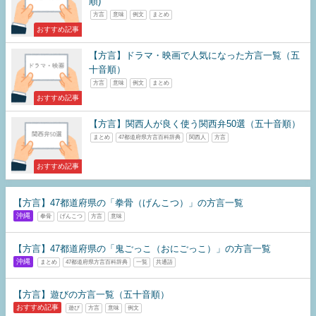
順)
方言
意味
例文
まとめ
おすすめ記事
【方言】ドラマ・映画で人気になった方言一覧（五
十音順）
方言
意味
例文
まとめ
おすすめ記事
【方言】関西人が良く使う関西弁50選（五十音順）
まとめ
47都道府県方言百科辞典
関西人
方言
おすすめ記事
【方言】47都道府県の「拳骨（げんこつ）」の方言一覧
沖縄
拳骨
げんこつ
方言
意味
【方言】47都道府県の「鬼ごっこ（おにごっこ）」の方言一覧
沖縄
まとめ
47都道府県方言百科辞典
一覧
共通語
【方言】遊びの方言一覧（五十音順）
おすすめ記事
遊び
方言
意味
例文