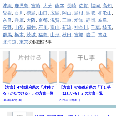
沖縄
,
鹿児島
,
宮崎
,
大分
,
熊本
,
長崎
,
佐賀
,
福岡
,
高知
,
愛媛
,
香川
,
徳島
,
山口
,
広島
,
岡山
,
島根
,
鳥取
,
和歌山
,
奈良
,
兵庫
,
大阪
,
京都
,
滋賀
,
三重
,
愛知
,
静岡
,
岐阜
,
長野
,
山梨
,
福井
,
石川
,
富山
,
新潟
,
神奈川
,
千葉
,
埼玉
,
群馬
,
栃木
,
茨城
,
福島
,
山形
,
秋田
,
宮城
,
岩手
,
青森
,
北海道
,
東京
の関連記事
【方言】47都道府県の「片付け
【方言】47都道府県の「干し芋
る（かたづける）」の方言一覧
（ほしいも）」の方言一覧
2023年12月28日
2024年10月31日