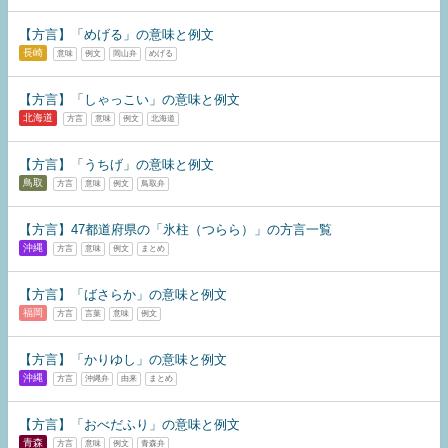
【方言】「めげる」の意味と例文
長崎
意味
例文
岡山弁
めげる
【方言】「しゃっこい」の意味と例文
北海道
方言
意味
例文
北海道
【方言】「うちげ」の意味と例文
鳥取
方言
意味
例文
鳥取弁
【方言】47都道府県の「氷柱（つらら）」の方言一覧
沖縄
方言
意味
例文
まとめ
【方言】「ばさらか」の意味と例文
福岡
方言
言葉
意味
例文
【方言】「かりゆし」の意味と例文
沖縄
方言
沖縄弁
由来
まとめ
【方言】「おべだふり」の意味と例文
青森
方言
意味
例文
青森弁