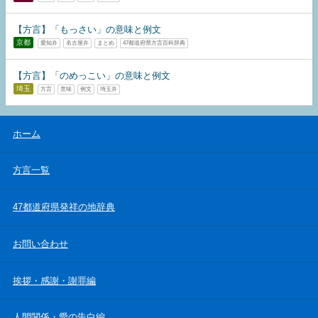
【方言】「もっさい」の意味と例文
京都
愛知弁
名古屋弁
まとめ
47都道府県方言百科辞典
【方言】「のめっこい」の意味と例文
埼玉
方言
意味
例文
埼玉弁
ホーム
方言一覧
47都道府県発祥の地辞典
お問い合わせ
挨拶・感謝・謝罪編
人間関係・愛の告白編