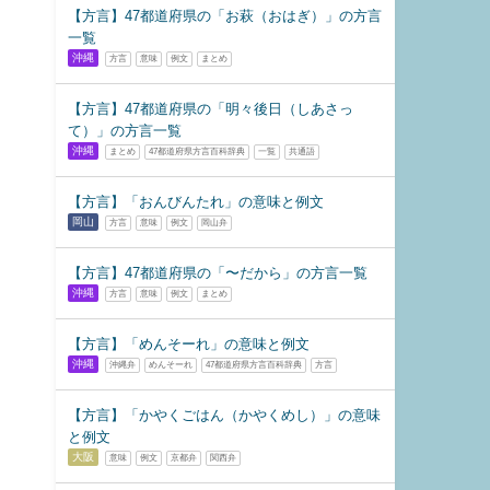
【方言】47都道府県の「お萩（おはぎ）」の方言
一覧
沖縄
方言
意味
例文
まとめ
【方言】47都道府県の「明々後日（しあさっ
て）」の方言一覧
沖縄
まとめ
47都道府県方言百科辞典
一覧
共通語
【方言】「おんびんたれ」の意味と例文
岡山
方言
意味
例文
岡山弁
【方言】47都道府県の「〜だから」の方言一覧
沖縄
方言
意味
例文
まとめ
【方言】「めんそーれ」の意味と例文
沖縄
沖縄弁
めんそーれ
47都道府県方言百科辞典
方言
【方言】「かやくごはん（かやくめし）」の意味
と例文
大阪
意味
例文
京都弁
関西弁