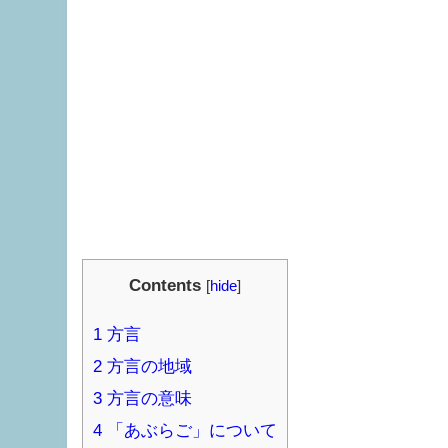
Contents
[
hide
]
1
方言
2
方言の地域
3
方言の意味
4
「あぶらご」について