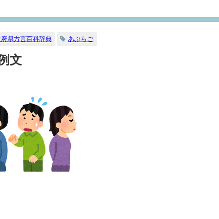
道府県方言百科辞典
あぶらご
例文