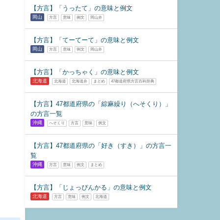
【方言】「うったて」の意味と例文
岡山
方言
意味
例文
岡山弁
【方言】「てーてーて」の意味と例文
岡山
方言
意味
例文
岡山弁
【方言】「かっちゃく」の意味と例文
北海道
北海道
北海道弁
まとめ
47都道府県方言百科辞典
【方言】47都道府県の「綜麻繰り（へそくり）」
の方言一覧
沖縄
へそくり
方言
意味
例文
【方言】47都道府県の「好き（すき）」の方言一
覧
沖縄
方言
意味
例文
まとめ
【方言】「じょっぴんかる」の意味と例文
北海道
方言
意味
例文
北海道