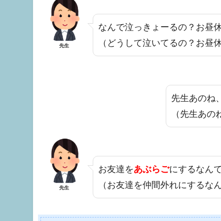
なんで泣っきょーるの？お昼
（どうして泣いてるの？お昼
先生
先生あのね
（先生あの
お友達を
あぶらご
にするなん
（お友達を仲間外れにするな
先生