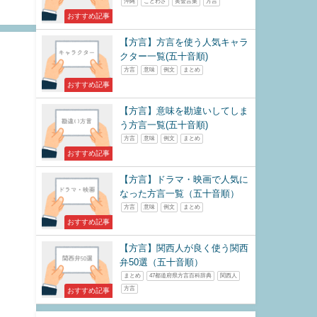
沖縄
ことわざ
黄金言葉
方言
おすすめ記事
【方言】方言を使う人気キャラ
クター一覧(五十音順)
方言
意味
例文
まとめ
おすすめ記事
【方言】意味を勘違いしてしま
う方言一覧(五十音順)
方言
意味
例文
まとめ
おすすめ記事
【方言】ドラマ・映画で人気に
なった方言一覧（五十音順）
方言
意味
例文
まとめ
おすすめ記事
【方言】関西人が良く使う関西
弁50選（五十音順）
まとめ
47都道府県方言百科辞典
関西人
方言
おすすめ記事