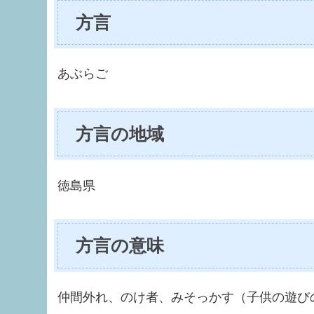
方言
あぶらご
方言の地域
徳島県
方言の意味
仲間外れ、のけ者、みそっかす（子供の遊び