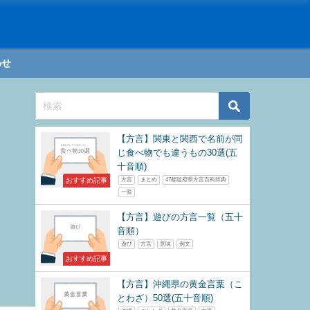
わせ
【方言】関東と関西で名前が同
じ食べ物でも違うもの30選(五
十音順)
おすすめ記事
方言
まとめ
47都道府県方言百科辞典
一覧
【方言】遊びの方言一覧（五十
音順）
遊び
方言
意味
例文
おすすめ記事
【方言】沖縄県の黄金言葉（こ
とわざ）50選(五十音順)