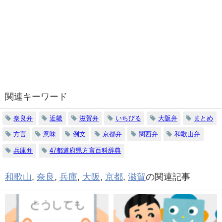
関連キーワード
奈良弁
近畿
滋賀弁
いちびる
大阪弁
まとめ
方言
意味
例文
京都弁
関西弁
和歌山弁
兵庫弁
47都道府県方言百科辞典
和歌山
,
奈良
,
兵庫
,
大阪
,
京都
,
滋賀
の関連記事