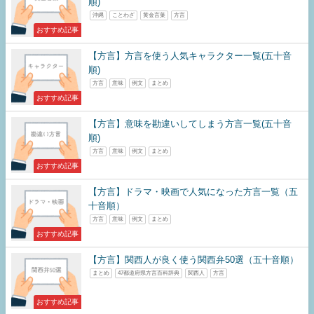
順)
沖縄
ことわざ
黄金言葉
方言
おすすめ記事
【方言】方言を使う人気キャラクター一覧(五十音
順)
方言
意味
例文
まとめ
おすすめ記事
【方言】意味を勘違いしてしまう方言一覧(五十音
順)
方言
意味
例文
まとめ
おすすめ記事
【方言】ドラマ・映画で人気になった方言一覧（五
十音順）
方言
意味
例文
まとめ
おすすめ記事
【方言】関西人が良く使う関西弁50選（五十音順）
まとめ
47都道府県方言百科辞典
関西人
方言
おすすめ記事