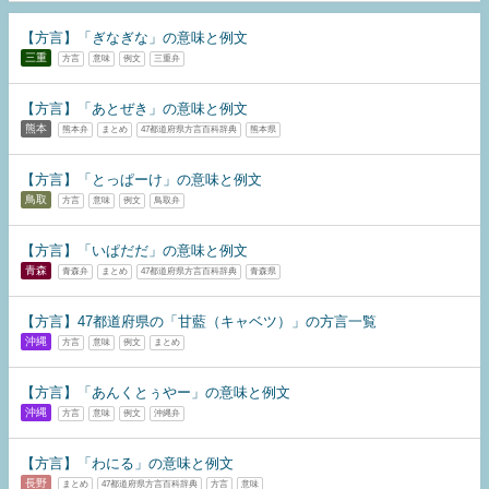
【方言】「ぎなぎな」の意味と例文
三重
方言
意味
例文
三重弁
【方言】「あとぜき」の意味と例文
熊本
熊本弁
まとめ
47都道府県方言百科辞典
熊本県
【方言】「とっぱーけ」の意味と例文
鳥取
方言
意味
例文
鳥取弁
【方言】「いぱだだ」の意味と例文
青森
青森弁
まとめ
47都道府県方言百科辞典
青森県
【方言】47都道府県の「甘藍（キャベツ）」の方言一覧
沖縄
方言
意味
例文
まとめ
【方言】「あんくとぅやー」の意味と例文
沖縄
方言
意味
例文
沖縄弁
【方言】「わにる」の意味と例文
長野
まとめ
47都道府県方言百科辞典
方言
意味