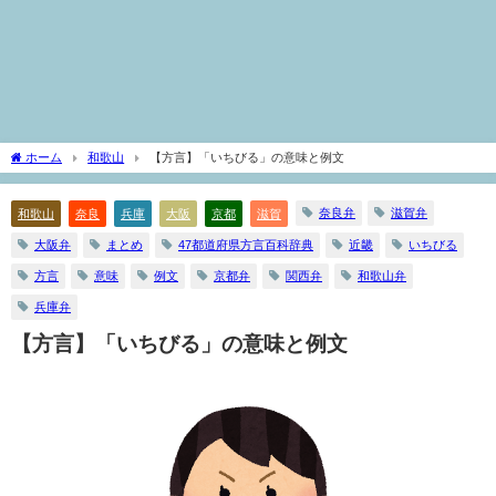
ホーム
和歌山
【方言】「いちびる」の意味と例文
奈良弁
滋賀弁
和歌山
奈良
兵庫
大阪
京都
滋賀
大阪弁
まとめ
47都道府県方言百科辞典
近畿
いちびる
方言
意味
例文
京都弁
関西弁
和歌山弁
兵庫弁
【方言】「いちびる」の意味と例文