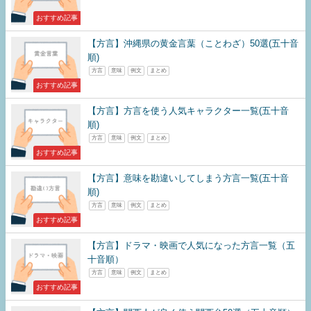
おすすめ記事
【方言】沖縄県の黄金言葉（ことわざ）50選(五十音
順)
方言
意味
例文
まとめ
おすすめ記事
【方言】方言を使う人気キャラクター一覧(五十音
順)
方言
意味
例文
まとめ
おすすめ記事
【方言】意味を勘違いしてしまう方言一覧(五十音
順)
方言
意味
例文
まとめ
おすすめ記事
【方言】ドラマ・映画で人気になった方言一覧（五
十音順）
方言
意味
例文
まとめ
おすすめ記事