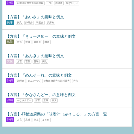
沖縄
47都道府県方言百科辞典
一覧
共通語
恥ずかしい
【方言】「あいさ」の意味と例文
兵庫
例文
静岡弁
埼玉弁
兵庫弁
【方言】「きょーさめー」の意味と例文
鳥取
方言
意味
鳥取弁
由来
【方言】「あんき」の意味と例文
愛媛
方言
言葉
意味
例文
【方言】「めんそーれ」の意味と例文
沖縄
沖縄弁
めんそーれ
47都道府県方言百科辞典
方言
【方言】「かなさんどー」の意味と例文
沖縄
かなさんどー
方言
意味
例文
【方言】47都道府県の「味噌汁（みそしる）」の方言一覧
沖縄
方言
意味
例文
まとめ