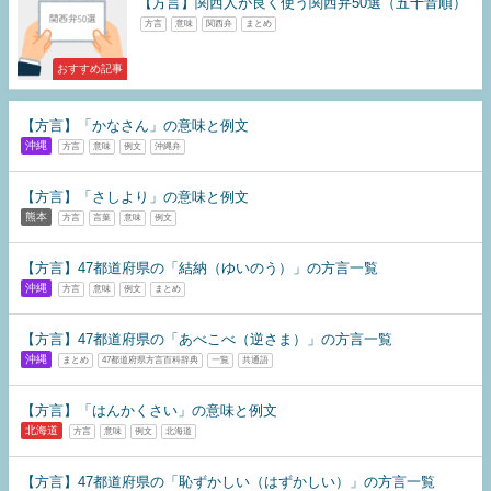
【方言】関西人が良く使う関西弁50選（五十音順）
方言
意味
関西弁
まとめ
おすすめ記事
【方言】「かなさん」の意味と例文
沖縄
方言
意味
例文
沖縄弁
【方言】「さしより」の意味と例文
熊本
方言
言葉
意味
例文
【方言】47都道府県の「結納（ゆいのう）」の方言一覧
沖縄
方言
意味
例文
まとめ
【方言】47都道府県の「あべこべ（逆さま）」の方言一覧
沖縄
まとめ
47都道府県方言百科辞典
一覧
共通語
【方言】「はんかくさい」の意味と例文
北海道
方言
意味
例文
北海道
【方言】47都道府県の「恥ずかしい（はずかしい）」の方言一覧