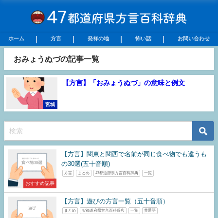
ホーム
方言
発祥の地
怖い話
お問い合わせ
おみょうぬづの記事一覧
【方言】「おみょうぬづ」の意味と例文
宮城
【方言】関東と関西で名前が同じ食べ物でも違うも
の30選(五十音順)
方言
まとめ
47都道府県方言百科辞典
一覧
おすすめ記事
【方言】遊びの方言一覧（五十音順）
まとめ
47都道府県方言百科辞典
一覧
共通語