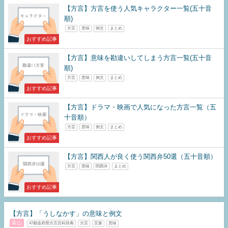
【方言】方言を使う人気キャラクター一覧(五十音
順)
方言
意味
例文
まとめ
おすすめ記事
【方言】意味を勘違いしてしまう方言一覧(五十音
順)
方言
意味
例文
まとめ
おすすめ記事
【方言】ドラマ・映画で人気になった方言一覧（五
十音順）
方言
意味
例文
まとめ
おすすめ記事
【方言】関西人が良く使う関西弁50選（五十音順）
方言
意味
関西弁
まとめ
おすすめ記事
【方言】「うしなかす」の意味と例文
富山
47都道府県方言百科辞典
方言
言葉
意味