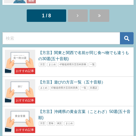
長野
1 / 8
【方言】関東と関西で名前が同じ食べ物でも違うも
の30選(五十音順)
方言
まとめ
47都道府県方言百科辞典
一覧
おすすめ記事
【方言】遊びの方言一覧（五十音順）
まとめ
47都道府県方言百科辞典
一覧
共通語
おすすめ記事
【方言】沖縄県の黄金言葉（ことわざ）50選(五十音
順)
方言
意味
例文
まとめ
おすすめ記事