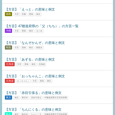
【方言】「えっと」の意味と例文
徳島
方言
言葉
意味
例文
【方言】47都道府県の「父（ちち）」の方言一覧
沖縄
方言
意味
例文
まとめ
【方言】「なんぞかんぞ」の意味と例文
鳥取
方言
意味
例文
鳥取弁
【方言】「あずる」の意味と例文
北海道
方言
意味
例文
北海道
【方言】「おっちゃんこ」の意味と例文
北海道
おっちゃんこ
方言
意味
例文
【方言】「赤目引張る」の意味と例文
東京
例文
東京弁
赤目引張る
47都道府県方言百科辞典
【方言】「ちんにくる」の意味と例文
栃木
例文
栃木弁
ちんにくる
47都道府県方言百科辞典