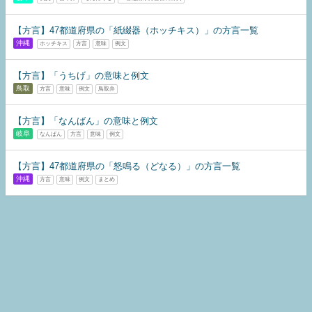
【方言】47都道府県の「紙綴器（ホッチキス）」の方言一覧
沖縄
ホッチキス
方言
意味
例文
【方言】「うちげ」の意味と例文
鳥取
方言
意味
例文
鳥取弁
【方言】「なんばん」の意味と例文
岐阜
なんばん
方言
意味
例文
【方言】47都道府県の「怒鳴る（どなる）」の方言一覧
沖縄
方言
意味
例文
まとめ