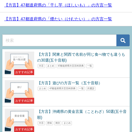
【方言】47都道府県の「干し芋（ほしいも）」の方言一覧
【方言】47都道府県の「煙たい（けむたい）」の方言一覧
【方言】関東と関西で名前が同じ食べ物でも違うも
の30選(五十音順)
方言
まとめ
47都道府県方言百科辞典
一覧
おすすめ記事
【方言】遊びの方言一覧（五十音順）
まとめ
47都道府県方言百科辞典
一覧
共通語
おすすめ記事
【方言】沖縄県の黄金言葉（ことわざ）50選(五十音
順)
方言
意味
例文
まとめ
おすすめ記事