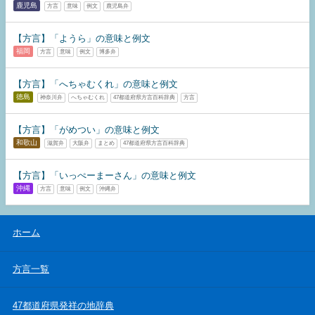
鹿児島
方言
意味
例文
鹿児島弁
【方言】「ようら」の意味と例文
福岡
方言
意味
例文
博多弁
【方言】「へちゃむくれ」の意味と例文
徳島
神奈川弁
へちゃむくれ
47都道府県方言百科辞典
方言
【方言】「がめつい」の意味と例文
和歌山
滋賀弁
大阪弁
まとめ
47都道府県方言百科辞典
【方言】「いっぺーまーさん」の意味と例文
沖縄
方言
意味
例文
沖縄弁
ホーム
方言一覧
47都道府県発祥の地辞典