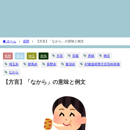
ホーム
長野
【方言】「なから」の意味と例文
方言
言葉
意味
例文
長野
新潟
埼玉
群馬
埼玉弁
群馬弁
長野弁
新潟弁
47都道府県方言百科辞典
なから
【方言】「なから」の意味と例文