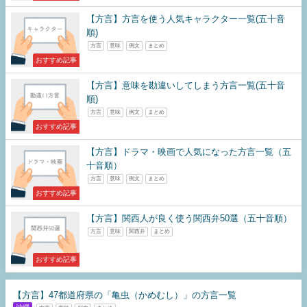
【方言】方言を使う人気キャラクター一覧(五十音
順)
方言
意味
例文
まとめ
おすすめ記事
【方言】意味を勘違いしてしまう方言一覧(五十音
順)
方言
意味
例文
まとめ
おすすめ記事
【方言】ドラマ・映画で人気になった方言一覧（五
十音順）
方言
意味
例文
まとめ
おすすめ記事
【方言】関西人が良く使う関西弁50選（五十音順）
方言
意味
関西弁
まとめ
おすすめ記事
【方言】47都道府県の「亀虫（かめむし）」の方言一覧