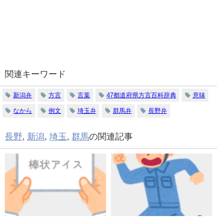
関連キーワード
新潟弁
方言
言葉
47都道府県方言百科辞典
意味
なから
例文
埼玉弁
群馬弁
長野弁
長野
,
新潟
,
埼玉
,
群馬
の関連記事