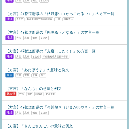
沖縄
方言
意味
例文
まとめ
【方言】47都道府県の「格好悪い（かっこわるい）」の方言一覧
沖縄
まとめ
47都道府県方言百科辞典
一覧
格好悪い
【方言】47都道府県の「怒鳴る（どなる）」の方言一覧
沖縄
方言
意味
例文
まとめ
【方言】47都道府県の「支度（したく）」の方言一覧
沖縄
方言
意味
まとめ
47都道府県方言百科辞典
【方言】「あたぼうよ」の意味と例文
東京
方言
言葉
意味
例文
【方言】「なんも」の意味と例文
北海道
方言
例文
北海道
北海道弁
【方言】47都道府県の「今川焼き（いまがわやき）」の方言一覧
沖縄
方言
意味
例文
まとめ
【方言】「きんごきんご」の意味と例文