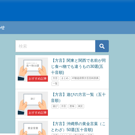
わせ
【方言】関東と関西で名前が同
じ食べ物でも違うもの30選(五
十音順)
おすすめ記事
方言
まとめ
47都道府県方言百科辞典
一覧
【方言】遊びの方言一覧（五十
音順）
遊び
方言
意味
例文
おすすめ記事
【方言】沖縄県の黄金言葉（こ
とわざ）50選(五十音順)