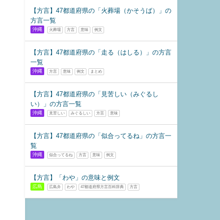
【方言】47都道府県の「火葬場（かそうば）」の
方言一覧
沖縄
火葬場
方言
意味
例文
【方言】47都道府県の「走る（はしる）」の方言
一覧
沖縄
方言
意味
例文
まとめ
【方言】47都道府県の「見苦しい（みぐるし
い）」の方言一覧
沖縄
見苦しい
みぐるしい
方言
意味
【方言】47都道府県の「似合ってるね」の方言一
覧
沖縄
似合ってるね
方言
意味
例文
【方言】「わや」の意味と例文
広島
広島弁
わや
47都道府県方言百科辞典
方言