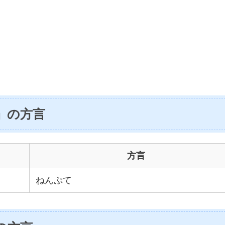
」の方言
方言
ねんぷて