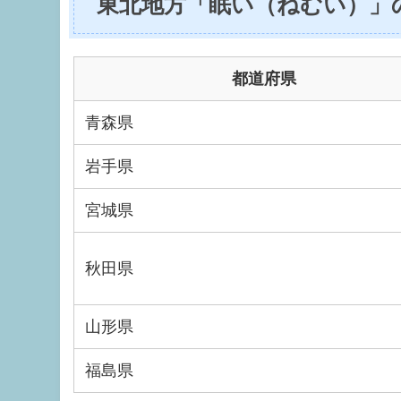
東北地方「眠い（ねむい）」
都道府県
青森県
岩手県
宮城県
秋田県
山形県
福島県