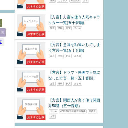
沖縄
ことわざ
黄金言葉
方言
おすすめ記事
【方言】方言を使う人気キャラ
クター一覧(五十音順)
取
方言
意味
例文
まとめ
奈川
おすすめ記事
言
【方言】意味を勘違いしてしま
う方言一覧(五十音順)
方言
意味
例文
まとめ
おすすめ記事
【方言】ドラマ・映画で人気に
なった方言一覧（五十音順）
方言
意味
例文
まとめ
おすすめ記事
【方言】関西人が良く使う関西
弁50選（五十音順）
まとめ
47都道府県方言百科辞典
関西人
方言
おすすめ記事