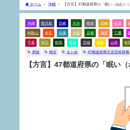
ホーム
沖縄
【方言】47都道府県の「眠い（ねむい
沖縄
鹿児島
宮崎
大分
熊本
長崎
佐賀
和歌山
奈良
兵庫
大阪
京都
滋賀
三重
千葉
埼玉
群馬
栃木
茨城
福島
山形
秋
意味
例文
まとめ
47都道府県方言百科辞典
【方言】47都道府県の「眠い