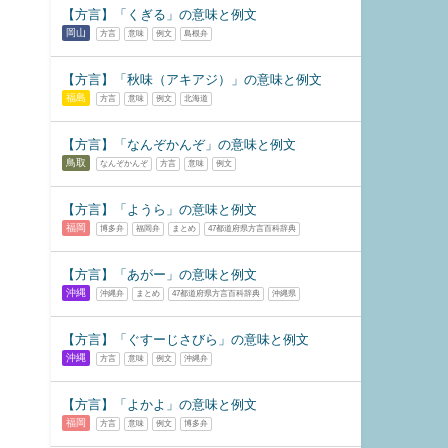
【方言】「くぎる」の意味と例文
岡山
方言
意味
例文
島根弁
【方言】「秋味（アキアジ）」の意味と例文
福島
方言
意味
例文
北海道
【方言】「なんぞかんぞ」の意味と例文
鳥取
なんぞかんぞ
方言
意味
例文
【方言】「ようら」の意味と例文
福岡
博多弁
福岡弁
まとめ
47都道府県方言百科辞典
【方言】​​「あがー」の意味と例文
沖縄
沖縄弁
まとめ
47都道府県方言百科辞典
沖縄県
【方言】「ぐすーじさびら」の意味と例文
沖縄
方言
意味
例文
沖縄弁
【方言】「よかよ」の意味と例文
福岡
方言
意味
例文
博多弁