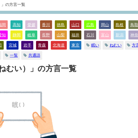
）」の方言一覧
福岡
高知
愛媛
香川
徳島
山口
広島
岡山
島根
鳥
愛知
静岡
岐阜
長野
山梨
福井
石川
富山
新潟
神
眠い
ねむい
方
田
宮城
岩手
青森
北海道
東京
一覧
共通語
（ねむい）」の方言一覧