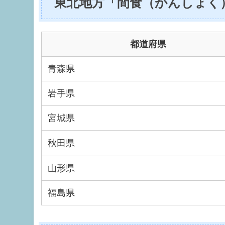
東北地方「間食（かんしょく
都道府県
青森県
岩手県
宮城県
秋田県
山形県
福島県