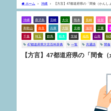
ホーム
沖縄
【方言】47都道府県の「間食（かんし
沖縄
鹿児島
宮崎
大分
熊本
長崎
佐賀
和歌山
奈良
兵庫
大阪
京都
滋賀
三重
千葉
埼玉
群馬
栃木
茨城
福島
山形
秋
47都道府県方言百科辞典
一覧
共通語
間食
【方言】47都道府県の「間食