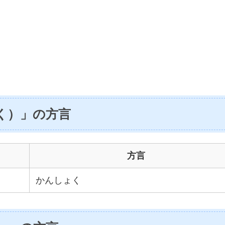
く）」の方言
方言
かんしょく