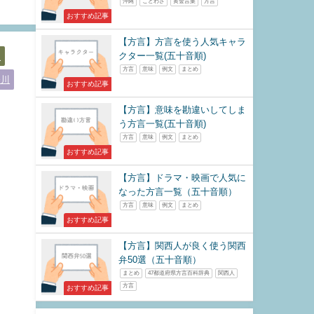
沖縄
ことわざ
黄金言葉
方言
おすすめ記事
【方言】方言を使う人気キャラ
クター一覧(五十音順)
取
方言
意味
例文
まとめ
奈川
おすすめ記事
【方言】意味を勘違いしてしま
う方言一覧(五十音順)
方言
意味
例文
まとめ
おすすめ記事
【方言】ドラマ・映画で人気に
なった方言一覧（五十音順）
方言
意味
例文
まとめ
おすすめ記事
【方言】関西人が良く使う関西
弁50選（五十音順）
まとめ
47都道府県方言百科辞典
関西人
方言
おすすめ記事