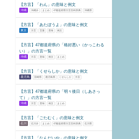
【方言】「わん」の意味と例文
沖縄
沖縄弁
まとめ
47都道府県方言百科辞典
沖縄県
【方言】「あたぼうよ」の意味と例文
東京
方言
言葉
意味
例文
【方言】47都道府県の「格好悪い（かっこわる
い）」の方言一覧
沖縄
方言
意味
例文
まとめ
【方言】「くせらしか」の意味と例文
鹿児島
宮崎県
鹿児島県
くせらしか
方言
【方言】47都道府県の「明々後日（しあさっ
て）」の方言一覧
沖縄
方言
意味
例文
まとめ
【方言】「ごたむく」の意味と例文
石川
石川弁
まとめ
47都道府県方言百科辞典
石川県
【方言】「なんだいや」の意味と例文