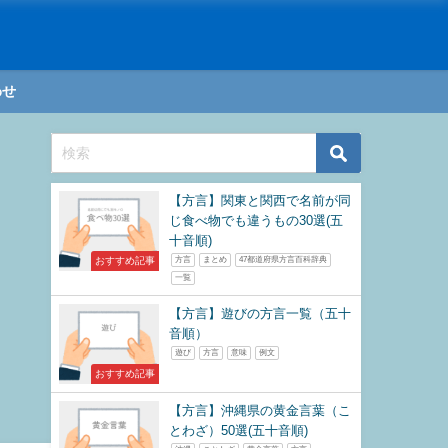
わせ
【方言】関東と関西で名前が同
じ食べ物でも違うもの30選(五
十音順)
おすすめ記事
方言
まとめ
47都道府県方言百科辞典
一覧
【方言】遊びの方言一覧（五十
音順）
遊び
方言
意味
例文
おすすめ記事
【方言】沖縄県の黄金言葉（こ
とわざ）50選(五十音順)