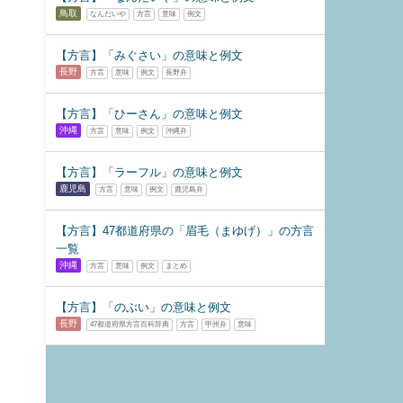
鳥取
なんだいや
方言
意味
例文
【方言】「みぐさい」の意味と例文
長野
方言
意味
例文
長野弁
【方言】「ひーさん」の意味と例文
沖縄
方言
意味
例文
沖縄弁
【方言】「ラーフル」の意味と例文
鹿児島
方言
意味
例文
鹿児島弁
【方言】47都道府県の「眉毛（まゆげ）」の方言
一覧
沖縄
方言
意味
例文
まとめ
【方言】「のぶい」の意味と例文
長野
47都道府県方言百科辞典
方言
甲州弁
意味