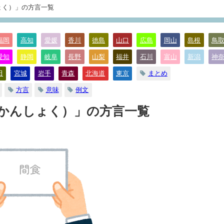
ょく）」の方言一覧
福岡
高知
愛媛
香川
徳島
山口
広島
岡山
島根
鳥
愛知
静岡
岐阜
長野
山梨
福井
石川
富山
新潟
神
まとめ
田
宮城
岩手
青森
北海道
東京
方言
意味
例文
（かんしょく）」の方言一覧