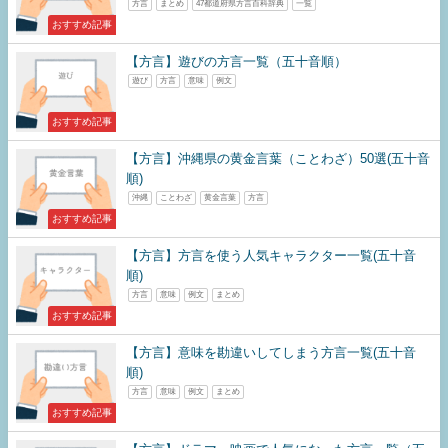
方言
まとめ
47都道府県方言百科辞典
一覧
おすすめ記事
【方言】遊びの方言一覧（五十音順）
遊び
方言
意味
例文
おすすめ記事
【方言】沖縄県の黄金言葉（ことわざ）50選(五十音
順)
沖縄
ことわざ
黄金言葉
方言
おすすめ記事
【方言】方言を使う人気キャラクター一覧(五十音
順)
方言
意味
例文
まとめ
おすすめ記事
【方言】意味を勘違いしてしまう方言一覧(五十音
順)
方言
意味
例文
まとめ
おすすめ記事