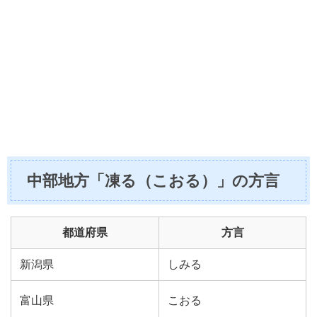
中部地方「凍る（こおる）」の方言
都道府県
方言
新潟県
しみる
富山県
こおる