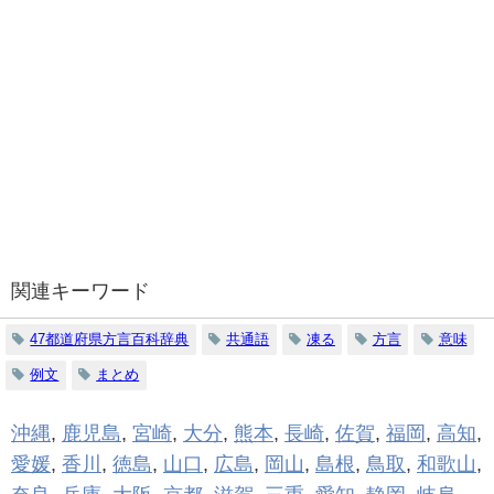
関連キーワード
47都道府県方言百科辞典
共通語
凍る
方言
意味
例文
まとめ
沖縄
,
鹿児島
,
宮崎
,
大分
,
熊本
,
長崎
,
佐賀
,
福岡
,
高知
,
愛媛
,
香川
,
徳島
,
山口
,
広島
,
岡山
,
島根
,
鳥取
,
和歌山
,