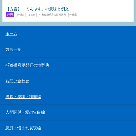
【方言】「てんぶす」の意味と例文
沖縄
沖縄弁
まとめ
47都道府県方言百科辞典
沖縄県
ホーム
方言一覧
47都道府県発祥の地辞典
お問い合わせ
挨拶・感謝・謝罪編
人間関係・愛の告白編
悪態・憎まれ表現編