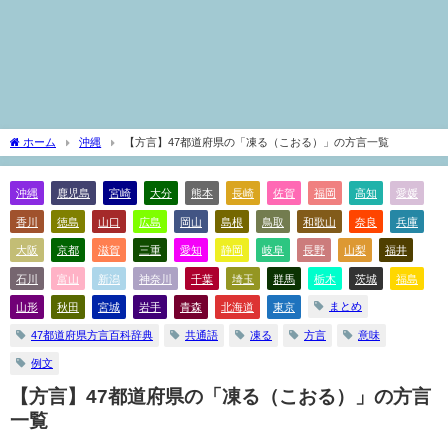
ホーム
沖縄
【方言】47都道府県の「凍る（こおる）」の方言一覧
沖縄
鹿児島
宮崎
大分
熊本
長崎
佐賀
福岡
高知
愛媛
香川
徳島
山口
広島
岡山
島根
鳥取
和歌山
奈良
兵庫
大阪
京都
滋賀
三重
愛知
静岡
岐阜
長野
山梨
福井
石川
富山
新潟
神奈川
千葉
埼玉
群馬
栃木
茨城
福島
まとめ
山形
秋田
宮城
岩手
青森
北海道
東京
47都道府県方言百科辞典
共通語
凍る
方言
意味
例文
【方言】47都道府県の「凍る（こおる）」の方言
一覧