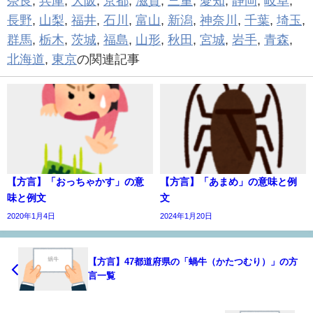
奈良
,
兵庫
,
大阪
,
京都
,
滋賀
,
三重
,
愛知
,
静岡
,
岐阜
,
長野
,
山梨
,
福井
,
石川
,
富山
,
新潟
,
神奈川
,
千葉
,
埼玉
,
群馬
,
栃木
,
茨城
,
福島
,
山形
,
秋田
,
宮城
,
岩手
,
青森
,
北海道
,
東京
の関連記事
【方言】「おっちゃかす」の意
【方言】「あまめ」の意味と例
味と例文
文
2020年1月4日
2024年1月20日
【方言】47都道府県の「蝸牛（かたつむり）」の方
言一覧