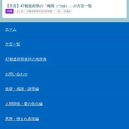
【方言】47都道府県の「梅雨（つゆ）」の方言一覧
沖縄
まとめ
47都道府県方言百科辞典
一覧
共通語
ホーム
方言一覧
47都道府県発祥の地辞典
お問い合わせ
挨拶・感謝・謝罪編
人間関係・愛の告白編
悪態・憎まれ表現編