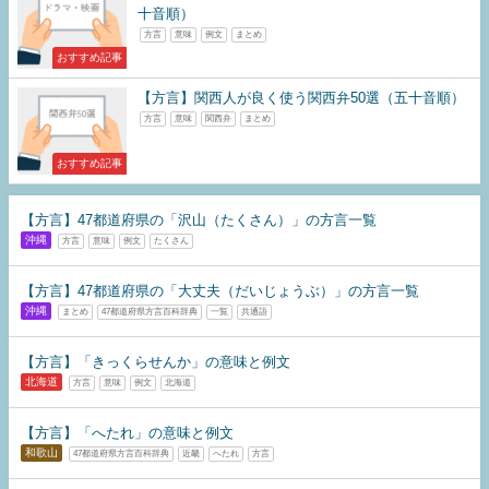
十音順）
方言
意味
例文
まとめ
おすすめ記事
【方言】関西人が良く使う関西弁50選（五十音順）
方言
意味
関西弁
まとめ
おすすめ記事
【方言】47都道府県の「沢山（たくさん）」の方言一覧
沖縄
方言
意味
例文
たくさん
【方言】47都道府県の「大丈夫（だいじょうぶ）」の方言一覧
沖縄
まとめ
47都道府県方言百科辞典
一覧
共通語
【方言】「きっくらせんか」の意味と例文
北海道
方言
意味
例文
北海道
【方言】「へたれ」の意味と例文
和歌山
47都道府県方言百科辞典
近畿
へたれ
方言