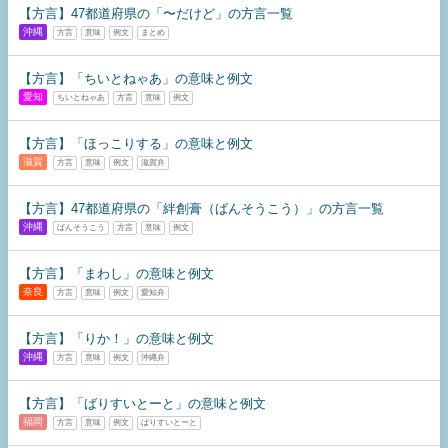
【方言】47都道府県の「〜だけど」の方言一覧
沖縄
方言
意味
例文
まとめ
【方言】「ちいとねゃあ」の意味と例文
愛知
ちいとねゃあ
方言
意味
例文
【方言】「ほっこりする」の意味と例文
滋賀
方言
意味
例文
滋賀弁
【方言】47都道府県の「絆創膏（ばんそうこう）」の方言一覧
沖縄
ばんそうこう
方言
意味
例文
【方言】「まわし」の意味と例文
奈良
方言
意味
例文
愛知弁
【方言】「りか！」の意味と例文
沖縄
方言
意味
例文
沖縄弁
【方言】「ばりすいとーと」の意味と例文
福岡
方言
意味
例文
ばりすいとーと