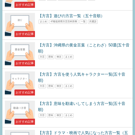
おすすめ記事
【方言】遊びの方言一覧（五十音順）
まとめ
47都道府県方言百科辞典
一覧
共通語
おすすめ記事
【方言】沖縄県の黄金言葉（ことわざ）50選(五十音
順)
方言
意味
例文
まとめ
おすすめ記事
【方言】方言を使う人気キャラクター一覧(五十音
順)
方言
意味
例文
まとめ
おすすめ記事
【方言】意味を勘違いしてしまう方言一覧(五十音
順)
方言
意味
例文
まとめ
おすすめ記事
【方言】ドラマ・映画で人気になった方言一覧（五