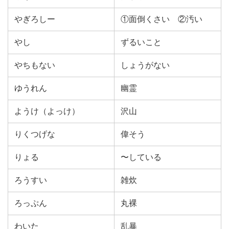
やぎろしー
①面倒くさい ②汚い
やし
ずるいこと
やちもない
しょうがない
ゆうれん
幽霊
ようけ（よっけ）
沢山
りくつげな
偉そう
りょる
〜している
ろうすい
雑炊
ろっぷん
丸裸
わいた
乱暴