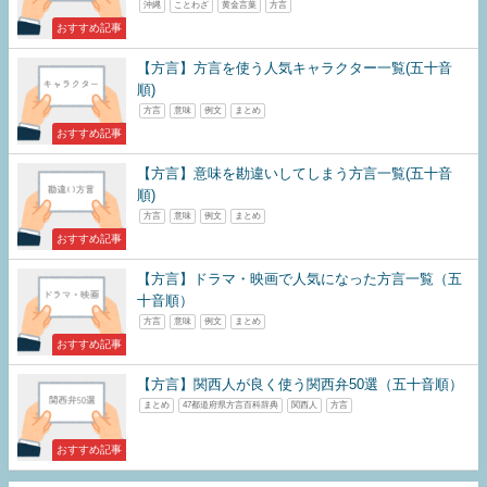
沖縄
ことわざ
黄金言葉
方言
おすすめ記事
【方言】方言を使う人気キャラクター一覧(五十音
順)
方言
意味
例文
まとめ
おすすめ記事
【方言】意味を勘違いしてしまう方言一覧(五十音
順)
方言
意味
例文
まとめ
おすすめ記事
【方言】ドラマ・映画で人気になった方言一覧（五
十音順）
方言
意味
例文
まとめ
おすすめ記事
【方言】関西人が良く使う関西弁50選（五十音順）
まとめ
47都道府県方言百科辞典
関西人
方言
おすすめ記事