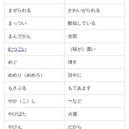
まぜられる
かわいがられる
まっつい
酷似している
まんでがん
全部
むつごい
（味が）濃い
めぐ
壊す
めめり（めめろ）
目やに
もさぶる
もてあます
やか（こ）し
〜など
やけばた
火傷
やけん
だから