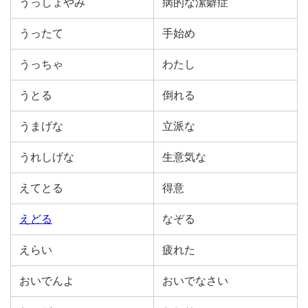
うっしょやみ
病的な潔癖症
うったて
手始め
うっちゃ
わたし
うとる
倒れる
うまげな
立派な
うれしげな
生意気な
えてとる
得意
えどる
なぞる
えらい
疲れた
おいでんよ
おいでなさい