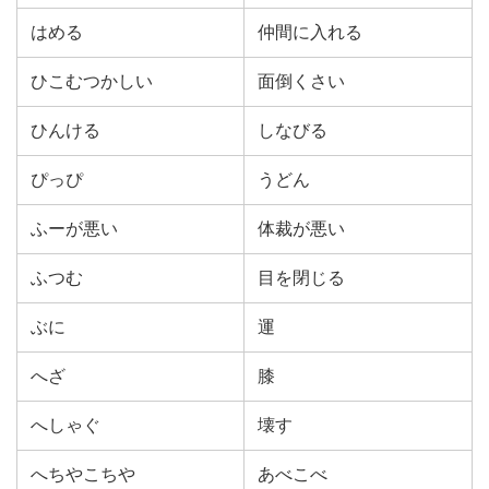
はめる
仲間に入れる
ひこむつかしい
面倒くさい
ひんける
しなびる
ぴっぴ
うどん
ふーが悪い
体裁が悪い
ふつむ
目を閉じる
ぶに
運
へざ
膝
へしゃぐ
壊す
へちやこちや
あべこべ