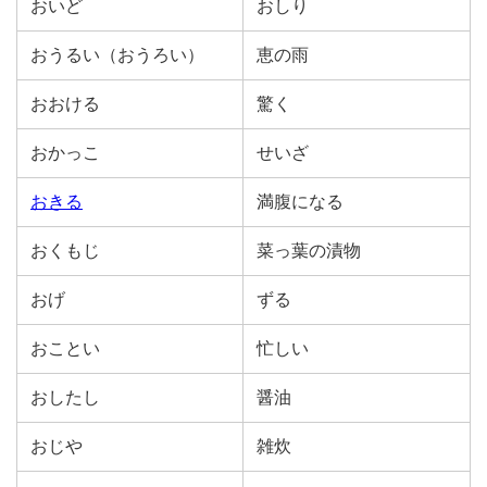
おいど
おしり
おうるい（おうろい）
恵の雨
おおける
驚く
おかっこ
せいざ
おきる
満腹になる
おくもじ
菜っ葉の漬物
おげ
ずる
おことい
忙しい
おしたし
醤油
おじや
雑炊