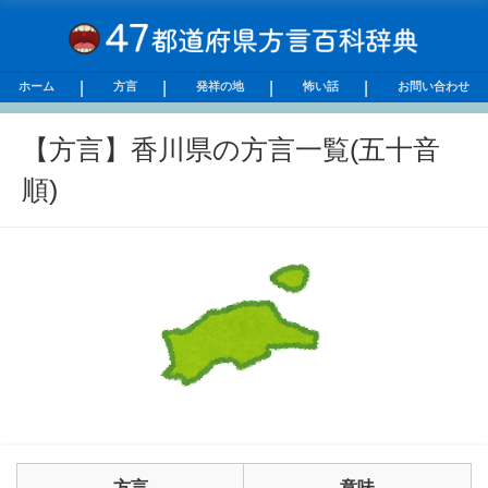
ホーム
方言
発祥の地
怖い話
お問い合わせ
【方言】香川県の方言一覧(五十音
順)
方言
意味