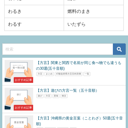
わるき
燃料のまき
わるす
いたずら
【方言】関東と関西で名前が同じ食べ物でも違うも
の30選(五十音順)
方言
まとめ
47都道府県方言百科辞典
一覧
おすすめ記事
【方言】遊びの方言一覧（五十音順）
遊び
方言
意味
例文
おすすめ記事
【方言】沖縄県の黄金言葉（ことわざ）50選(五十音
順)