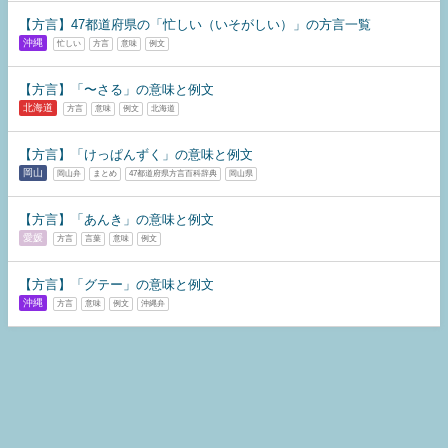
【方言】47都道府県の「忙しい（いそがしい）」の方言一覧
沖縄
忙しい
方言
意味
例文
【方言】「〜さる」の意味と例文
北海道
方言
意味
例文
北海道
【方言】「けっぱんずく」の意味と例文
岡山
岡山弁
まとめ
47都道府県方言百科辞典
岡山県
【方言】「あんき」の意味と例文
愛媛
方言
言葉
意味
例文
【方言】「グテー」の意味と例文
沖縄
方言
意味
例文
沖縄弁