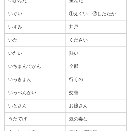
いがんだ
歪んだ
いぐい
①えぐい ②したたか
いずみ
井戸
いた
ください
いたい
熱い
いちまんでがん
全部
いっきょん
行くの
いっべんがい
交替
いとさん
お嬢さん
うたてげ
気の毒な