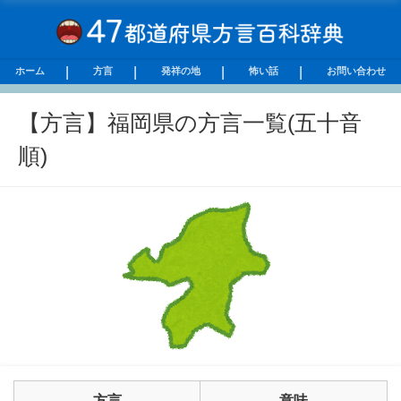
ホーム
方言
発祥の地
怖い話
お問い合わせ
【方言】福岡県の方言一覧(五十音
順)
方言
意味