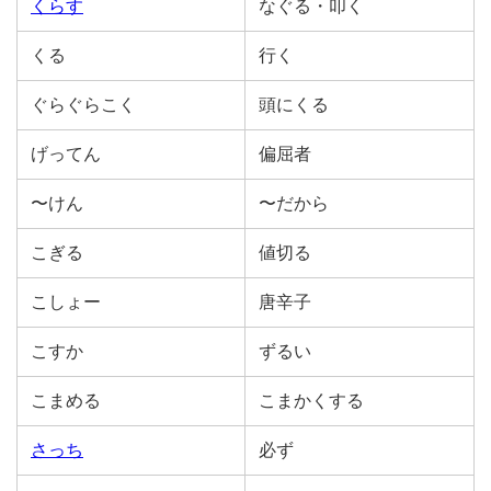
くらす
なぐる・叩く
くる
行く
ぐらぐらこく
頭にくる
げってん
偏屈者
〜けん
〜だから
こぎる
値切る
こしょー
唐辛子
こすか
ずるい
こまめる
こまかくする
さっち
必ず