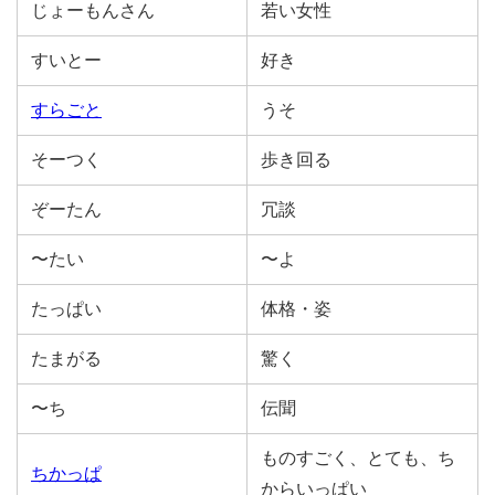
じょーもんさん
若い女性
すいとー
好き
すらごと
うそ
そーつく
歩き回る
ぞーたん
冗談
〜たい
〜よ
たっぱい
体格・姿
たまがる
驚く
〜ち
伝聞
ものすごく、とても、ち
ちかっぱ
からいっぱい