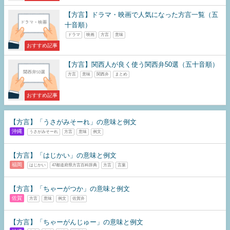
【方言】ドラマ・映画で人気になった方言一覧（五
十音順）
ドラマ
映画
方言
意味
おすすめ記事
【方言】関西人が良く使う関西弁50選（五十音順）
方言
意味
関西弁
まとめ
おすすめ記事
【方言】「うさがみそーれ」の意味と例文
沖縄
うさがみそーれ
方言
意味
例文
【方言】「はじかい」の意味と例文
福岡
はじかい
47都道府県方言百科辞典
方言
言葉
【方言】「ちゃーがつか」の意味と例文
佐賀
方言
意味
例文
佐賀弁
【方言】「ちゃーがんじゅー」の意味と例文