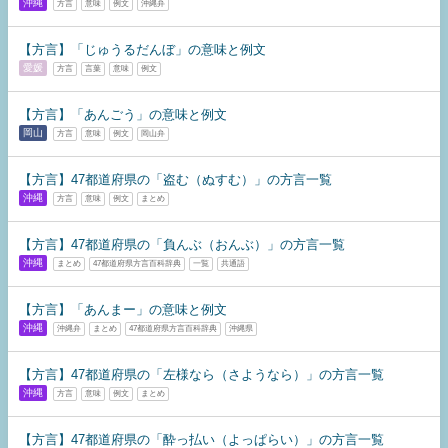
沖縄
方言
意味
例文
沖縄弁
【方言】「じゅうるだんぼ」の意味と例文
愛媛
方言
言葉
意味
例文
【方言】「あんごう」の意味と例文
岡山
方言
意味
例文
岡山弁
【方言】47都道府県の「盗む（ぬすむ）」の方言一覧
沖縄
方言
意味
例文
まとめ
【方言】47都道府県の「負んぶ（おんぶ）」の方言一覧
沖縄
まとめ
47都道府県方言百科辞典
一覧
共通語
【方言】「あんまー」の意味と例文
沖縄
沖縄弁
まとめ
47都道府県方言百科辞典
沖縄県
【方言】47都道府県の「左様なら（さようなら）」の方言一覧
沖縄
方言
意味
例文
まとめ
【方言】47都道府県の「酔っ払い（よっぱらい）」の方言一覧