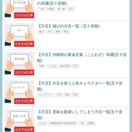
の30選(五十音順)
一覧
共通語
食べ物
方言
おすすめ記事
【方言】遊びの方言一覧（五十音順）
遊び
方言
意味
例文
おすすめ記事
【方言】沖縄県の黄金言葉（ことわざ）50選(五十音
順)
沖縄
ことわざ
黄金言葉
方言
おすすめ記事
【方言】方言を使う人気キャラクター一覧(五十音
順)
キャラクター
方言
意味
例文
おすすめ記事
【方言】意味を勘違いしてしまう方言一覧(五十音
順)
まとめ
47都道府県方言百科辞典
一覧
共通語
おすすめ記事