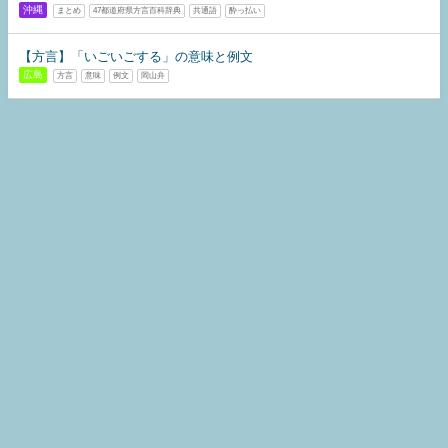
沖縄
まとめ
47都道府県方言百科辞典
共通語
酔っ払い
【方言】「いごいごする」の意味と例文
広島
方言
意味
例文
岡山弁